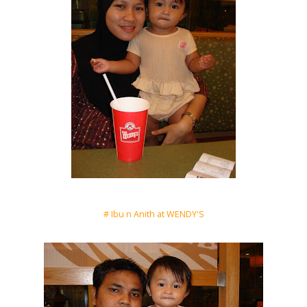
# Ibu n Anith at WENDY'S