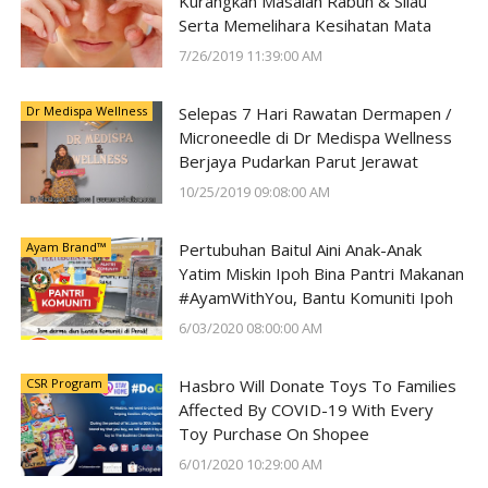
Kurangkan Masalah Rabun & Silau
Serta Memelihara Kesihatan Mata
7/26/2019 11:39:00 AM
Dr Medispa Wellness
Selepas 7 Hari Rawatan Dermapen /
Microneedle di Dr Medispa Wellness
Berjaya Pudarkan Parut Jerawat
10/25/2019 09:08:00 AM
Ayam Brand™
Pertubuhan Baitul Aini Anak-Anak
Yatim Miskin Ipoh Bina Pantri Makanan
#AyamWithYou, Bantu Komuniti Ipoh
6/03/2020 08:00:00 AM
CSR Program
Hasbro Will Donate Toys To Families
Affected By COVID-19 With Every
Toy Purchase On Shopee
6/01/2020 10:29:00 AM