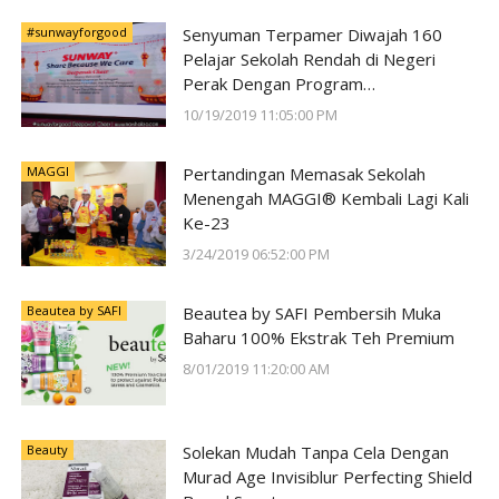
#sunwayforgood
Senyuman Terpamer Diwajah 160
Pelajar Sekolah Rendah di Negeri
Perak Dengan Program
#SunwayForGood Deepavali Cheer di
10/19/2019 11:05:00 PM
Lost World of Tambun oleh Sunway
Group
MAGGI
Pertandingan Memasak Sekolah
Menengah MAGGI® Kembali Lagi Kali
Ke-23
3/24/2019 06:52:00 PM
Beautea by SAFI
Beautea by SAFI Pembersih Muka
Baharu 100% Ekstrak Teh Premium
8/01/2019 11:20:00 AM
Beauty
Solekan Mudah Tanpa Cela Dengan
Murad Age Invisiblur Perfecting Shield