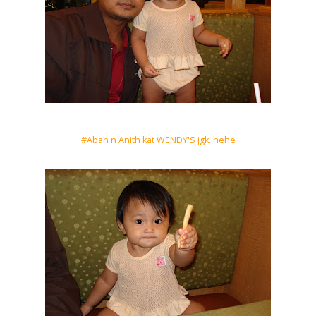
#Abah n Anith kat WENDY'S jgk..hehe