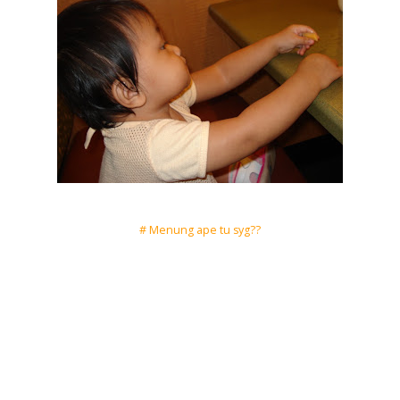
# Menung ape tu syg??