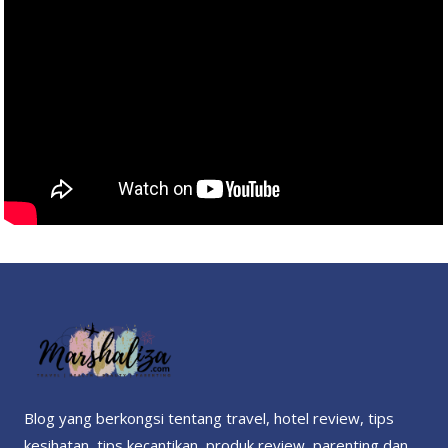
Blog yang berkongsi tentang travel, hotel review, tips
kesihatan, tips kecantikan, produk review, parenting dan