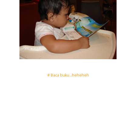
# Baca buku...heheheh