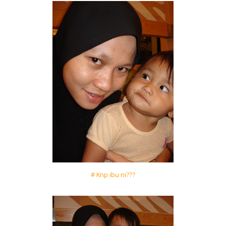
# Knp ibu ni???