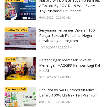
Hasbro Will Donate Toys To Families
Affected By COVID-19 With Every
Toy Purchase On Shopee
6/01/2020 10:29:00 AM
#sunwayforgood
Senyuman Terpamer Diwajah 160
Pelajar Sekolah Rendah di Negeri
Perak Dengan Program
#SunwayForGood Deepavali Cheer di
10/19/2019 11:05:00 PM
Lost World of Tambun oleh Sunway
Group
MAGGI
Pertandingan Memasak Sekolah
Menengah MAGGI® Kembali Lagi Kali
Ke-23
3/24/2019 06:52:00 PM
Beautea by SAFI
Beautea by SAFI Pembersih Muka
Baharu 100% Ekstrak Teh Premium
8/01/2019 11:20:00 AM