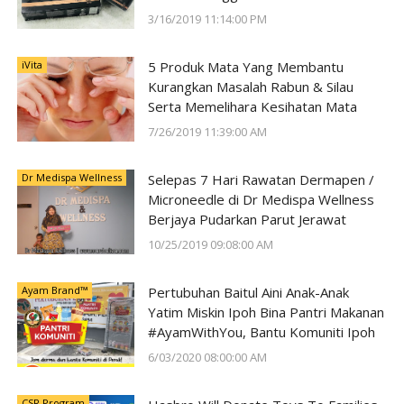
3/16/2019 11:14:00 PM
iVita
5 Produk Mata Yang Membantu
Kurangkan Masalah Rabun & Silau
Serta Memelihara Kesihatan Mata
7/26/2019 11:39:00 AM
Dr Medispa Wellness
Selepas 7 Hari Rawatan Dermapen /
Microneedle di Dr Medispa Wellness
Berjaya Pudarkan Parut Jerawat
10/25/2019 09:08:00 AM
Ayam Brand™
Pertubuhan Baitul Aini Anak-Anak
Yatim Miskin Ipoh Bina Pantri Makanan
#AyamWithYou, Bantu Komuniti Ipoh
6/03/2020 08:00:00 AM
CSR Program