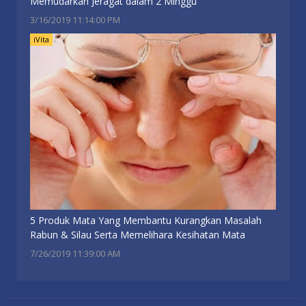
Memudarkan Jeragat dalam 2 Minggu
3/16/2019 11:14:00 PM
iVita
5 Produk Mata Yang Membantu Kurangkan Masalah
Rabun & Silau Serta Memelihara Kesihatan Mata
7/26/2019 11:39:00 AM