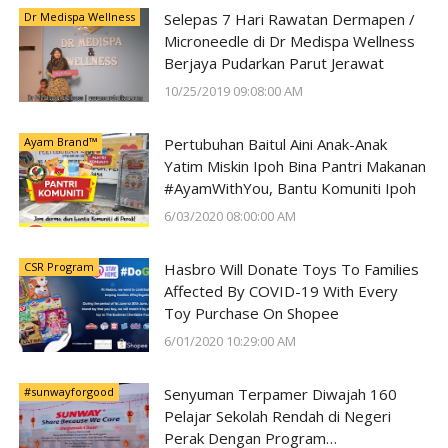
Dr Medispa Wellness
Selepas 7 Hari Rawatan Dermapen /
Microneedle di Dr Medispa Wellness
Berjaya Pudarkan Parut Jerawat
10/25/2019 09:08:00 AM
Ayam Brand™
Pertubuhan Baitul Aini Anak-Anak
Yatim Miskin Ipoh Bina Pantri Makanan
#AyamWithYou, Bantu Komuniti Ipoh
6/03/2020 08:00:00 AM
CSR Program
Hasbro Will Donate Toys To Families
Affected By COVID-19 With Every
Toy Purchase On Shopee
6/01/2020 10:29:00 AM
#sunwayforgood
Senyuman Terpamer Diwajah 160
Pelajar Sekolah Rendah di Negeri
Perak Dengan Program