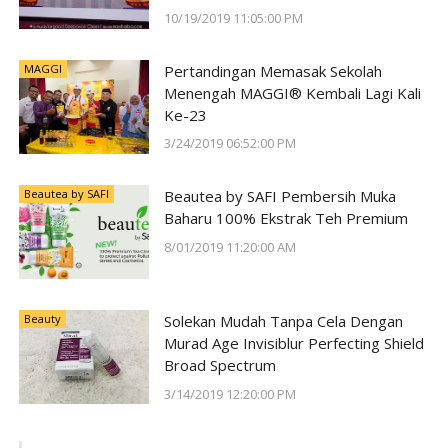
#SunwayForGood Deepavali Cheer di
10/19/2019 11:05:00 PM
Lost World of Tambun oleh Sunway
Group
MAGGI
Pertandingan Memasak Sekolah
Menengah MAGGI® Kembali Lagi Kali
Ke-23
3/24/2019 06:52:00 PM
Beautea by SAFI
Beautea by SAFI Pembersih Muka
Baharu 100% Ekstrak Teh Premium
8/01/2019 11:20:00 AM
Beauty
Solekan Mudah Tanpa Cela Dengan
Murad Age Invisiblur Perfecting Shield
Broad Spectrum
3/14/2019 12:20:00 PM