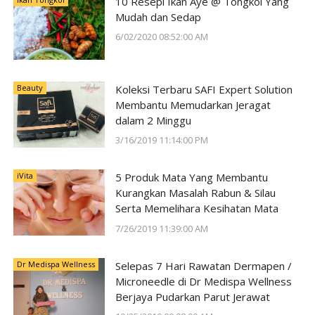
10 Resepi Ikan Aye @ Tongkol Yang
Mudah dan Sedap
6/02/2020 08:52:00 AM
Beauty
Koleksi Terbaru SAFI Expert Solution
Membantu Memudarkan Jeragat
dalam 2 Minggu
3/16/2019 11:14:00 PM
iVita
5 Produk Mata Yang Membantu
Kurangkan Masalah Rabun & Silau
Serta Memelihara Kesihatan Mata
7/26/2019 11:39:00 AM
Dr Medispa Wellness
Selepas 7 Hari Rawatan Dermapen /
Microneedle di Dr Medispa Wellness
Berjaya Pudarkan Parut Jerawat