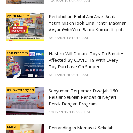
10/25/2019 09:08:00 AM
Ayam Brand™
Pertubuhan Baitul Aini Anak-Anak
Yatim Miskin Ipoh Bina Pantri Makanan
#AyamWithYou, Bantu Komuniti Ipoh
6/03/2020 08:00:00 AM
CSR Program
Hasbro Will Donate Toys To Families
Affected By COVID-19 With Every
Toy Purchase On Shopee
6/01/2020 10:29:00 AM
#sunwayforgood
Senyuman Terpamer Diwajah 160
Pelajar Sekolah Rendah di Negeri
Perak Dengan Program
#SunwayForGood Deepavali Cheer di
10/19/2019 11:05:00 PM
Lost World of Tambun oleh Sunway
Group
MAGGI
Pertandingan Memasak Sekolah