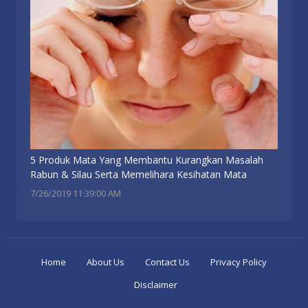
5 Produk Mata Yang Membantu Kurangkan Masalah
Rabun & Silau Serta Memelihara Kesihatan Mata
7/26/2019 11:39:00 AM
Home
About Us
Contact Us
Privacy Policy
Disclaimer