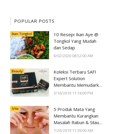
POPULAR POSTS
Ikan Tongkol
10 Resepi Ikan Aye @
Tongkol Yang Mudah
dan Sedap
6/02/2020 08:52:00 AM
Beauty
Koleksi Terbaru SAFI
Expert Solution
Membantu Memudarkan
Jeragat dalam 2 Minggu
3/16/2019 11:14:00 PM
iVita
5 Produk Mata Yang
Membantu Kurangkan
Masalah Rabun & Silau
Serta Memelihara
7/26/2019 11:39:00 AM