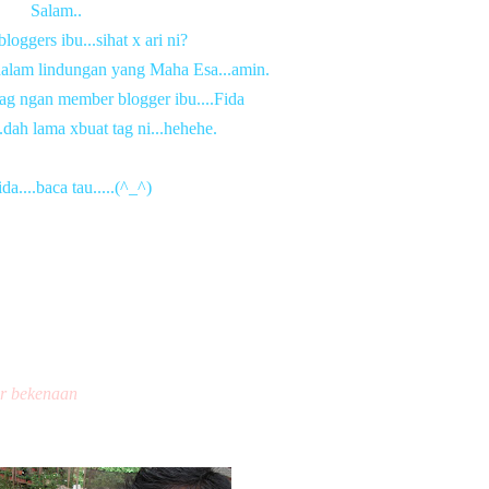
Salam..
oggers ibu...sihat x ari ni?
dalam lindungan yang Maha Esa...amin.
ag ngan member blogger ibu....Fida
.dah lama xbuat tag ni...hehehe.
da....baca tau.....(^_^)
ar bekenaan