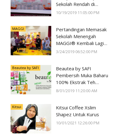
Sekolah Rendah di
Negeri Perak Dengan
10/19/2019 11:05:00 PM
Program
#SunwayForGood
MAGGI
Pertandingan Memasak
Deepavali Cheer di Lost
Sekolah Menengah
World of Tambun oleh
MAGGI® Kembali Lagi
Sunway Group
Kali Ke-23
3/24/2019 06:52:00 PM
Beautea by SAFI
Beautea by SAFI
Pembersih Muka Baharu
100% Ekstrak Teh
Premium
8/01/2019 11:20:00 AM
Kitsui
Kitsui Coffee Xslim
Shapez Untuk Kurus
10/01/2021 12:26:00 PM