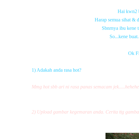
Hai kwn2 bl
Harap semua sihat & 
Sbnrnya ibu kene t
So...kene buat.
Ok Fi
1) Adakah anda rasa hot?
Mmg hot sbb ari ni rasa panas semacam jek.....hehehe
2) Upload gambar kegemaran anda. Cerita ttg gamb