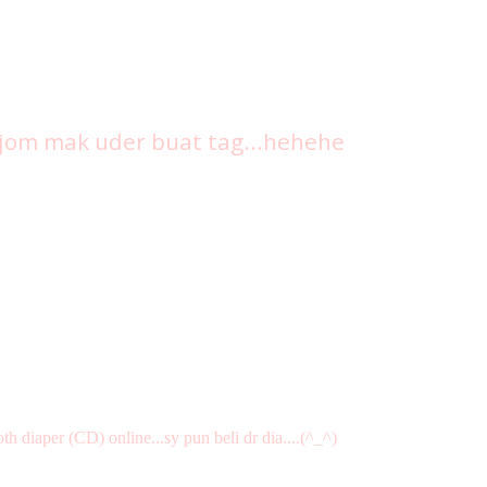
..jom mak uder buat tag...hehehe
th diaper (CD) online...sy pun beli dr dia....(^_^)