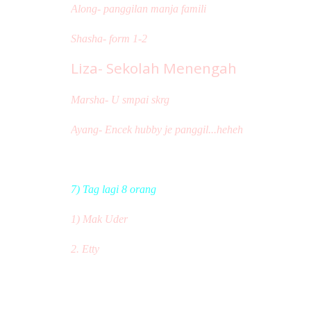
Along- panggilan manja famili
Shasha- form 1-2
Liza- Sekolah Menengah
Marsha- U smpai skrg
Ayang- Encek hubby je panggil...heheh
7) Tag lagi 8 orang
( xleh TAG Fida ke???..hehehe..gu
1) Mak Uder
2. Etty