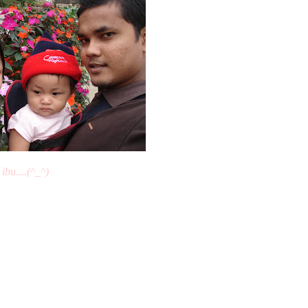
bu....(^_^)