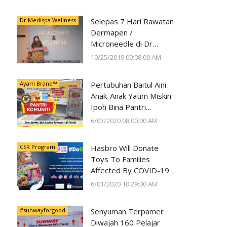
Kesihatan Mata
Dr Medispa Wellness
Selepas 7 Hari Rawatan
Dermapen /
Microneedle di Dr
Medispa Wellness
10/25/2019 09:08:00 AM
Berjaya Pudarkan Parut
Jerawat
Ayam Brand™
Pertubuhan Baitul Aini
Anak-Anak Yatim Miskin
Ipoh Bina Pantri
Makanan
6/03/2020 08:00:00 AM
#AyamWithYou, Bantu
Komuniti Ipoh
CSR Program
Hasbro Will Donate
Toys To Families
Affected By COVID-19
With Every Toy
6/01/2020 10:29:00 AM
Purchase On Shopee
#sunwayforgood
Senyuman Terpamer
Diwajah 160 Pelajar