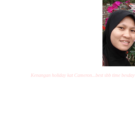
Kenangan holiday kat Cameron...best sbb time besday i