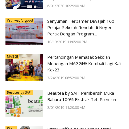
6/01/2020 10:29:00 AM
#sunwayforgood
Senyuman Terpamer Diwajah 160
Pelajar Sekolah Rendah di Negeri
Perak Dengan Program
#SunwayForGood Deepavali Cheer di
10/19/2019 11:05:00 PM
Lost World of Tambun oleh Sunway
Group
MAGGI
Pertandingan Memasak Sekolah
Menengah MAGGI® Kembali Lagi Kali
Ke-23
3/24/2019 06:52:00 PM
Beautea by SAFI
Beautea by SAFI Pembersih Muka
Baharu 100% Ekstrak Teh Premium
8/01/2019 11:20:00 AM
Kitsui