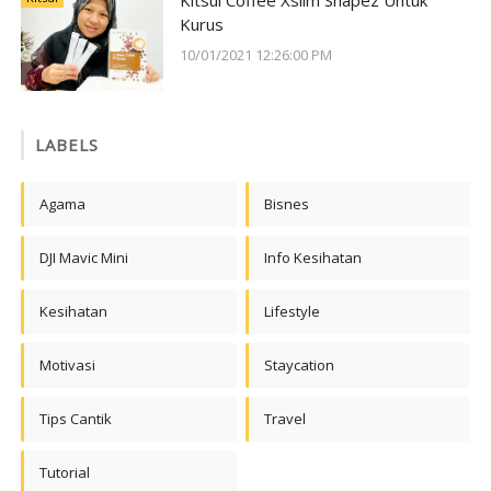
Kitsui Coffee Xslim Shapez Untuk
Kurus
10/01/2021 12:26:00 PM
LABELS
Agama
Bisnes
DJI Mavic Mini
Info Kesihatan
Kesihatan
Lifestyle
Motivasi
Staycation
Tips Cantik
Travel
Tutorial