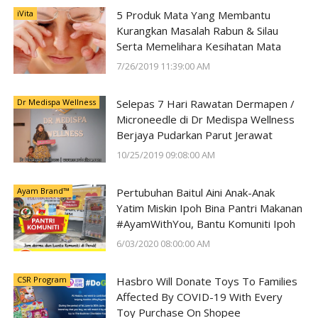
iVita
5 Produk Mata Yang Membantu
Kurangkan Masalah Rabun & Silau
Serta Memelihara Kesihatan Mata
7/26/2019 11:39:00 AM
Dr Medispa Wellness
Selepas 7 Hari Rawatan Dermapen /
Microneedle di Dr Medispa Wellness
Berjaya Pudarkan Parut Jerawat
10/25/2019 09:08:00 AM
Ayam Brand™
Pertubuhan Baitul Aini Anak-Anak
Yatim Miskin Ipoh Bina Pantri Makanan
#AyamWithYou, Bantu Komuniti Ipoh
6/03/2020 08:00:00 AM
CSR Program
Hasbro Will Donate Toys To Families
Affected By COVID-19 With Every
Toy Purchase On Shopee