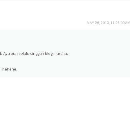
MAY 26, 2010, 11:23:00 A
b Ayu pun selalu singgah blog marsha.
a..hehehe.