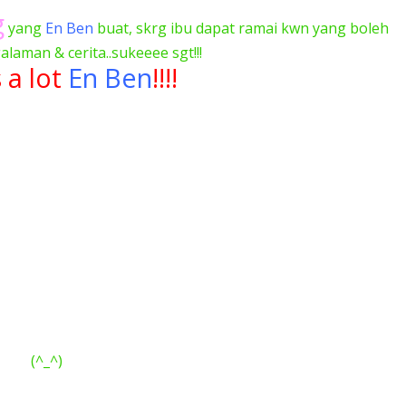
g
yang
En Ben
buat, skrg ibu dapat ramai kwn yang boleh
laman & cerita..sukeeee sgt!!!
 a lot
En Ben
!!!!
(^_^)