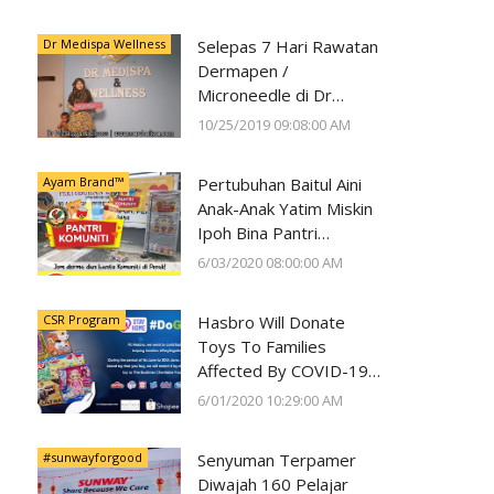
Kesihatan Mata
Dr Medispa Wellness
Selepas 7 Hari Rawatan
Dermapen /
Microneedle di Dr
Medispa Wellness
10/25/2019 09:08:00 AM
Berjaya Pudarkan Parut
Jerawat
Ayam Brand™
Pertubuhan Baitul Aini
Anak-Anak Yatim Miskin
Ipoh Bina Pantri
Makanan
6/03/2020 08:00:00 AM
#AyamWithYou, Bantu
Komuniti Ipoh
CSR Program
Hasbro Will Donate
Toys To Families
Affected By COVID-19
With Every Toy
6/01/2020 10:29:00 AM
Purchase On Shopee
#sunwayforgood
Senyuman Terpamer
Diwajah 160 Pelajar