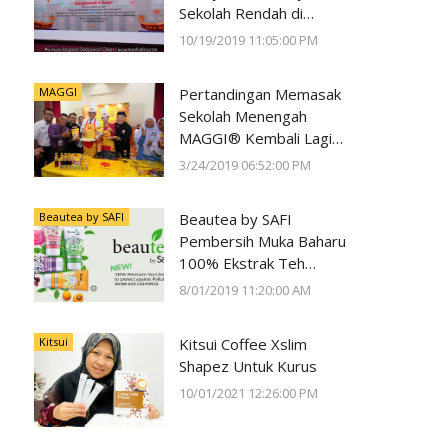
Sekolah Rendah di
Negeri Perak Dengan
10/19/2019 11:05:00 PM
Program
#SunwayForGood
MAGGI
Pertandingan Memasak
Deepavali Cheer di Lost
Sekolah Menengah
World of Tambun oleh
MAGGI® Kembali Lagi
Sunway Group
Kali Ke-23
3/24/2019 06:52:00 PM
Beautea by SAFI
Beautea by SAFI
Pembersih Muka Baharu
100% Ekstrak Teh
Premium
8/01/2019 11:20:00 AM
Kitsui
Kitsui Coffee Xslim
Shapez Untuk Kurus
10/01/2021 12:26:00 PM