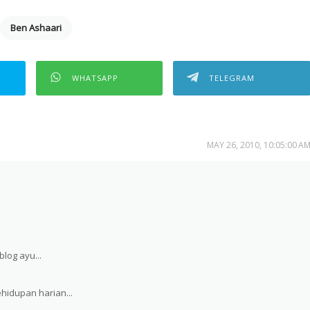
Ben Ashaari
WHATSAPP
TELEGRAM
MAY 26, 2010, 10:05:00 A
log ayu...
hidupan harian...