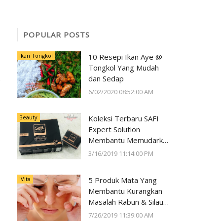
POPULAR POSTS
Ikan Tongkol
10 Resepi Ikan Aye @
Tongkol Yang Mudah
dan Sedap
6/02/2020 08:52:00 AM
Beauty
Koleksi Terbaru SAFI
Expert Solution
Membantu Memudarkan
Jeragat dalam 2 Minggu
3/16/2019 11:14:00 PM
iVita
5 Produk Mata Yang
Membantu Kurangkan
Masalah Rabun & Silau
Serta Memelihara
7/26/2019 11:39:00 AM