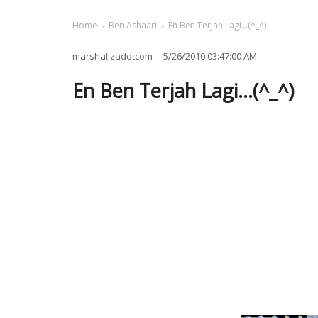
Home
Ben Ashaari
En Ben Terjah Lagi...(^_^)
marshalizadotcom
5/26/2010 03:47:00 AM
En Ben Terjah Lagi...(^_^)