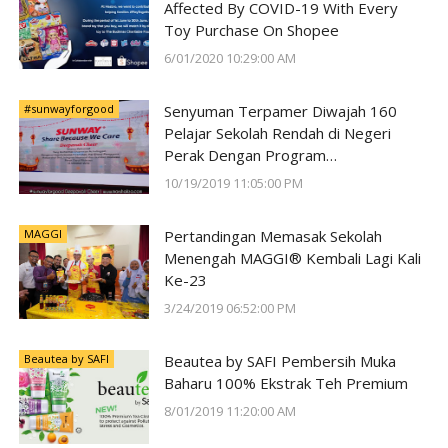
Affected By COVID-19 With Every
Toy Purchase On Shopee
6/01/2020 10:29:00 AM
#sunwayforgood
Senyuman Terpamer Diwajah 160
Pelajar Sekolah Rendah di Negeri
Perak Dengan Program
#SunwayForGood Deepavali Cheer di
10/19/2019 11:05:00 PM
Lost World of Tambun oleh Sunway
Group
MAGGI
Pertandingan Memasak Sekolah
Menengah MAGGI® Kembali Lagi Kali
Ke-23
3/24/2019 06:52:00 PM
Beautea by SAFI
Beautea by SAFI Pembersih Muka
Baharu 100% Ekstrak Teh Premium
8/01/2019 11:20:00 AM