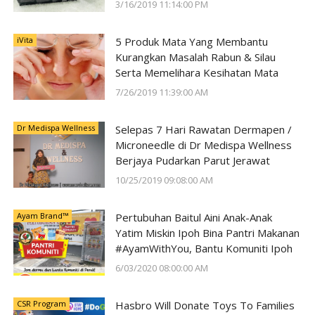
3/16/2019 11:14:00 PM
iVita
5 Produk Mata Yang Membantu
Kurangkan Masalah Rabun & Silau
Serta Memelihara Kesihatan Mata
7/26/2019 11:39:00 AM
Dr Medispa Wellness
Selepas 7 Hari Rawatan Dermapen /
Microneedle di Dr Medispa Wellness
Berjaya Pudarkan Parut Jerawat
10/25/2019 09:08:00 AM
Ayam Brand™
Pertubuhan Baitul Aini Anak-Anak
Yatim Miskin Ipoh Bina Pantri Makanan
#AyamWithYou, Bantu Komuniti Ipoh
6/03/2020 08:00:00 AM
CSR Program
Hasbro Will Donate Toys To Families