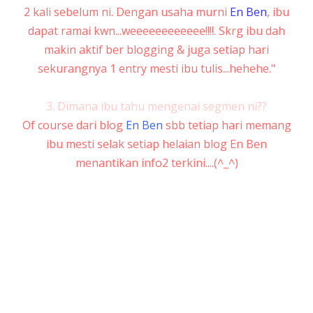
2 kali sebelum ni. Dengan usaha murni
En Ben
, ibu
dapat ramai kwn...weeeeeeeeeeee!!!!. Skrg ibu dah
makin aktif ber blogging & juga setiap hari
sekurangnya 1 entry mesti ibu tulis...hehehe."
3. Dimana ibu tahu mengenai segmen ni??
Of course dari blog
En Ben
sbb tetiap hari memang
ibu mesti selak setiap helaian blog En Ben
menantikan info2 terkini....(^_^)