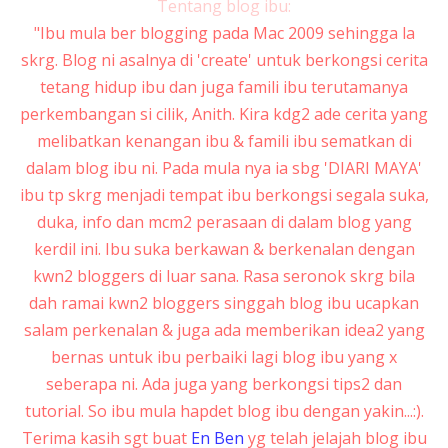
Tentang blog ibu:
"Ibu mula ber blogging pada Mac 2009 sehingga la
skrg. Blog ni asalnya di 'create' untuk berkongsi cerita
tetang hidup ibu dan juga famili ibu terutamanya
perkembangan si cilik, Anith. Kira kdg2 ade cerita yang
melibatkan kenangan ibu & famili ibu sematkan di
dalam blog ibu ni. Pada mula nya ia sbg 'DIARI MAYA'
ibu tp skrg menjadi tempat ibu berkongsi segala suka,
duka, info dan mcm2 perasaan di dalam blog yang
kerdil ini. Ibu suka berkawan & berkenalan dengan
kwn2 bloggers di luar sana. Rasa seronok skrg bila
dah ramai kwn2 bloggers singgah blog ibu ucapkan
salam perkenalan & juga ada memberikan idea2 yang
bernas untuk ibu perbaiki lagi blog ibu yang x
seberapa ni. Ada juga yang berkongsi tips2 dan
tutorial. So ibu mula hapdet blog ibu dengan yakin...:).
Terima kasih sgt buat
En Ben
yg telah jelajah blog ibu