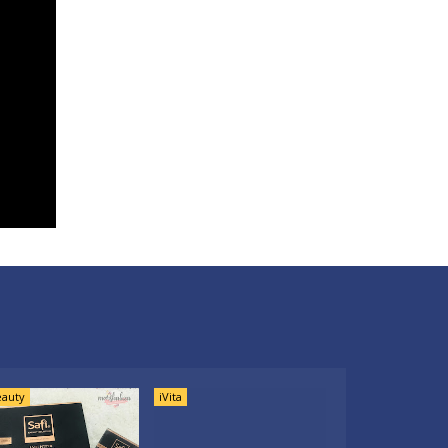
auty
iVita