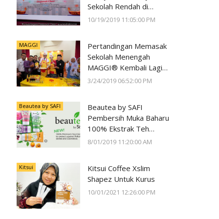
Sekolah Rendah di
Negeri Perak Dengan
10/19/2019 11:05:00 PM
Program
#SunwayForGood
MAGGI
Pertandingan Memasak
Deepavali Cheer di Lost
Sekolah Menengah
World of Tambun oleh
MAGGI® Kembali Lagi
Sunway Group
Kali Ke-23
3/24/2019 06:52:00 PM
Beautea by SAFI
Beautea by SAFI
Pembersih Muka Baharu
100% Ekstrak Teh
Premium
8/01/2019 11:20:00 AM
Kitsui
Kitsui Coffee Xslim
Shapez Untuk Kurus
10/01/2021 12:26:00 PM