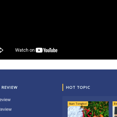
 REVIEW
HOT TOPIC
eview
Ikan Tongkol
Be
Review