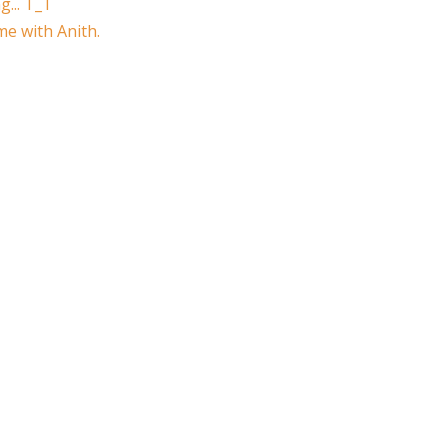
g... T_T
me with Anith.