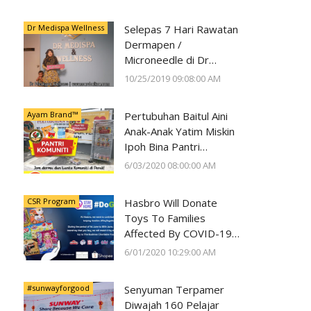
Kesihatan Mata
Dr Medispa Wellness
Selepas 7 Hari Rawatan
Dermapen /
Microneedle di Dr
Medispa Wellness
10/25/2019 09:08:00 AM
Berjaya Pudarkan Parut
Jerawat
Ayam Brand™
Pertubuhan Baitul Aini
Anak-Anak Yatim Miskin
Ipoh Bina Pantri
Makanan
6/03/2020 08:00:00 AM
#AyamWithYou, Bantu
Komuniti Ipoh
CSR Program
Hasbro Will Donate
Toys To Families
Affected By COVID-19
With Every Toy
6/01/2020 10:29:00 AM
Purchase On Shopee
#sunwayforgood
Senyuman Terpamer
Diwajah 160 Pelajar