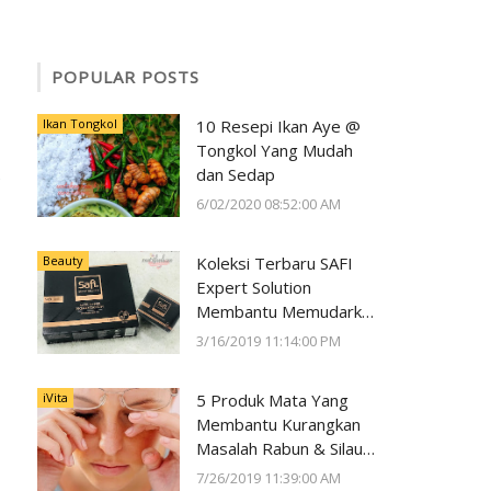
POPULAR POSTS
Ikan Tongkol
10 Resepi Ikan Aye @
Tongkol Yang Mudah
dan Sedap
6/02/2020 08:52:00 AM
Beauty
Koleksi Terbaru SAFI
Expert Solution
Membantu Memudarkan
Jeragat dalam 2 Minggu
3/16/2019 11:14:00 PM
iVita
5 Produk Mata Yang
Membantu Kurangkan
Masalah Rabun & Silau
Serta Memelihara
7/26/2019 11:39:00 AM