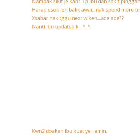
Nampak sikit je kan? Tp ibu dah sakit pinggan
Harap esok leh balik awai....nak spend more ti
Xsabar nak tggu next wiken....ade ape??
Nanti ibu updated k... ^_^.
Kwn2 doakan ibu kuat ye....amin.