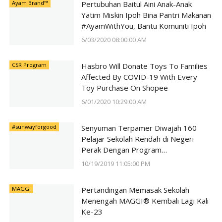
Ayam Brand™
Pertubuhan Baitul Aini Anak-Anak
Yatim Miskin Ipoh Bina Pantri Makanan
#AyamWithYou, Bantu Komuniti Ipoh
6/03/2020 08:00:00 AM
CSR Program
Hasbro Will Donate Toys To Families
Affected By COVID-19 With Every
Toy Purchase On Shopee
6/01/2020 10:29:00 AM
#sunwayforgood
Senyuman Terpamer Diwajah 160
Pelajar Sekolah Rendah di Negeri
Perak Dengan Program
#SunwayForGood Deepavali Cheer di
10/19/2019 11:05:00 PM
Lost World of Tambun oleh Sunway
Group
MAGGI
Pertandingan Memasak Sekolah
Menengah MAGGI® Kembali Lagi Kali
Ke-23