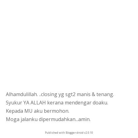
Alhamdulillah. ..closing yg sgt2 manis & tenang.
Syukur YA ALLAH kerana mendengar doaku.
Kepada MU aku bermohon.
Moga jalanku dipermudahkan...amin.
Published with Blogger-droid v2.0.10