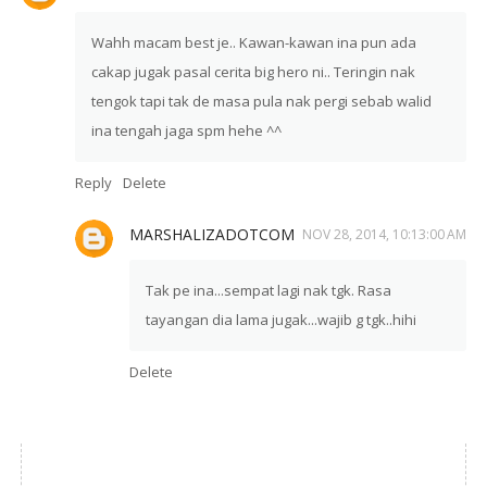
Wahh macam best je.. Kawan-kawan ina pun ada
cakap jugak pasal cerita big hero ni.. Teringin nak
tengok tapi tak de masa pula nak pergi sebab walid
ina tengah jaga spm hehe ^^
Reply
Delete
MARSHALIZADOTCOM
NOV 28, 2014, 10:13:00 AM
Tak pe ina...sempat lagi nak tgk. Rasa
tayangan dia lama jugak...wajib g tgk..hihi
Delete