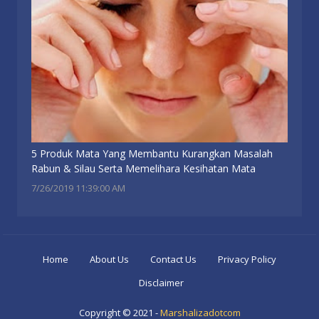
5 Produk Mata Yang Membantu Kurangkan Masalah
Rabun & Silau Serta Memelihara Kesihatan Mata
7/26/2019 11:39:00 AM
Home
About Us
Contact Us
Privacy Policy
Disclaimer
Copyright © 2021 -
Marshalizadotcom