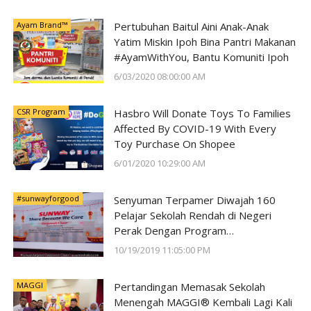
Ayam Brand™
Pertubuhan Baitul Aini Anak-Anak
Yatim Miskin Ipoh Bina Pantri Makanan
#AyamWithYou, Bantu Komuniti Ipoh
6/03/2020 08:00:00 AM
CSR Program
Hasbro Will Donate Toys To Families
Affected By COVID-19 With Every
Toy Purchase On Shopee
6/01/2020 10:29:00 AM
#sunwayforgood
Senyuman Terpamer Diwajah 160
Pelajar Sekolah Rendah di Negeri
Perak Dengan Program
#SunwayForGood Deepavali Cheer di
10/19/2019 11:05:00 PM
Lost World of Tambun oleh Sunway
Group
MAGGI
Pertandingan Memasak Sekolah
Menengah MAGGI® Kembali Lagi Kali