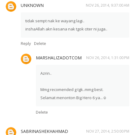
UNKNOWN
NOV 26, 2014, 9:37:00 AM
tidak sempt nak ke wayang lagi..
inshaAllah akn kesana nak tgok citer ni juga..
Reply
Delete
MARSHALIZADOTCOM
NOV 26, 2014, 1:31:00 PM
Azrin..
Mmg recomended g tgk..mmg best.
Selamat menonton Big Hero 6 ya...☺
Delete
SABRINASHEKHAHMAD
NOV 27, 2014, 2:50:00 PM