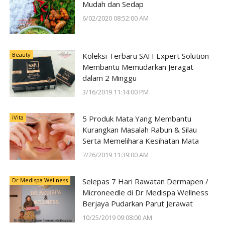
Mudah dan Sedap
6/02/2020 08:52:00 AM
Beauty
Koleksi Terbaru SAFI Expert Solution
Membantu Memudarkan Jeragat
dalam 2 Minggu
3/16/2019 11:14:00 PM
iVita
5 Produk Mata Yang Membantu
Kurangkan Masalah Rabun & Silau
Serta Memelihara Kesihatan Mata
7/26/2019 11:39:00 AM
Dr Medispa Wellness
Selepas 7 Hari Rawatan Dermapen /
Microneedle di Dr Medispa Wellness
Berjaya Pudarkan Parut Jerawat
10/25/2019 09:08:00 AM