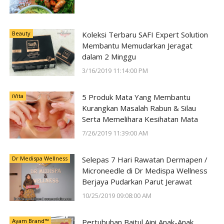
Beauty
Koleksi Terbaru SAFI Expert Solution
Membantu Memudarkan Jeragat
dalam 2 Minggu
3/16/2019 11:14:00 PM
iVita
5 Produk Mata Yang Membantu
Kurangkan Masalah Rabun & Silau
Serta Memelihara Kesihatan Mata
7/26/2019 11:39:00 AM
Dr Medispa Wellness
Selepas 7 Hari Rawatan Dermapen /
Microneedle di Dr Medispa Wellness
Berjaya Pudarkan Parut Jerawat
10/25/2019 09:08:00 AM
Ayam Brand™
Pertubuhan Baitul Aini Anak-Anak