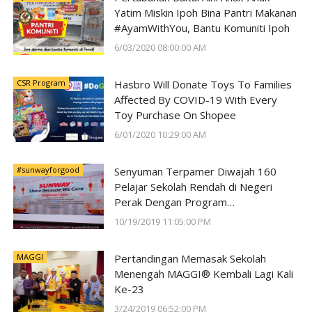
Yatim Miskin Ipoh Bina Pantri Makanan
#AyamWithYou, Bantu Komuniti Ipoh
6/03/2020 08:00:00 AM
CSR Program
Hasbro Will Donate Toys To Families
Affected By COVID-19 With Every
Toy Purchase On Shopee
6/01/2020 10:29:00 AM
#sunwayforgood
Senyuman Terpamer Diwajah 160
Pelajar Sekolah Rendah di Negeri
Perak Dengan Program
#SunwayForGood Deepavali Cheer di
10/19/2019 11:05:00 PM
Lost World of Tambun oleh Sunway
Group
MAGGI
Pertandingan Memasak Sekolah
Menengah MAGGI® Kembali Lagi Kali
Ke-23
3/24/2019 06:52:00 PM