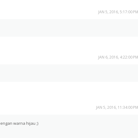
JAN 5, 2016, 5:17:00 P
JAN 6, 2016, 4:22:00 P
JAN 5, 2016, 11:34:00 P
engan warna hijau ;)