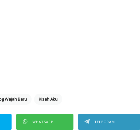
og Wajah Baru
Kisah Aku
WHATSAPP
TELEGRAM