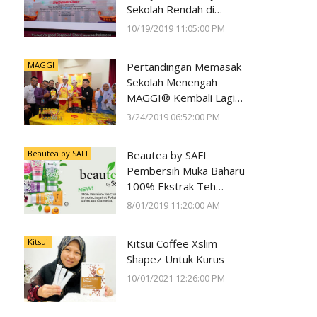
Sekolah Rendah di
Negeri Perak Dengan
10/19/2019 11:05:00 PM
Program
#SunwayForGood
MAGGI
Pertandingan Memasak
Deepavali Cheer di Lost
Sekolah Menengah
World of Tambun oleh
MAGGI® Kembali Lagi
Sunway Group
Kali Ke-23
3/24/2019 06:52:00 PM
Beautea by SAFI
Beautea by SAFI
Pembersih Muka Baharu
100% Ekstrak Teh
Premium
8/01/2019 11:20:00 AM
Kitsui
Kitsui Coffee Xslim
Shapez Untuk Kurus
10/01/2021 12:26:00 PM