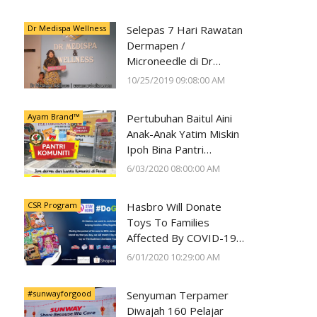
Kesihatan Mata
Dr Medispa Wellness
Selepas 7 Hari Rawatan
Dermapen /
Microneedle di Dr
Medispa Wellness
10/25/2019 09:08:00 AM
Berjaya Pudarkan Parut
Jerawat
Ayam Brand™
Pertubuhan Baitul Aini
Anak-Anak Yatim Miskin
Ipoh Bina Pantri
Makanan
6/03/2020 08:00:00 AM
#AyamWithYou, Bantu
Komuniti Ipoh
CSR Program
Hasbro Will Donate
Toys To Families
Affected By COVID-19
With Every Toy
6/01/2020 10:29:00 AM
Purchase On Shopee
#sunwayforgood
Senyuman Terpamer
Diwajah 160 Pelajar