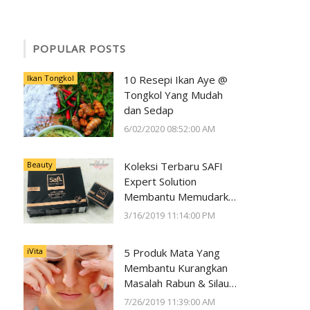
POPULAR POSTS
Ikan Tongkol
10 Resepi Ikan Aye @
Tongkol Yang Mudah
dan Sedap
6/02/2020 08:52:00 AM
Beauty
Koleksi Terbaru SAFI
Expert Solution
Membantu Memudarkan
Jeragat dalam 2 Minggu
3/16/2019 11:14:00 PM
iVita
5 Produk Mata Yang
Membantu Kurangkan
Masalah Rabun & Silau
Serta Memelihara
7/26/2019 11:39:00 AM