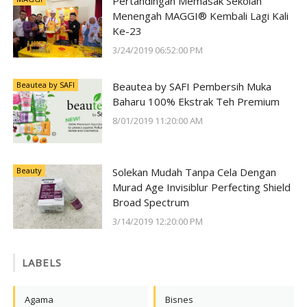
Pertandingan Memasak Sekolah
Menengah MAGGI® Kembali Lagi Kali
Ke-23
3/24/2019 06:52:00 PM
Beautea by SAFI
Beautea by SAFI Pembersih Muka
Baharu 100% Ekstrak Teh Premium
8/01/2019 11:20:00 AM
Beauty
Solekan Mudah Tanpa Cela Dengan
Murad Age Invisiblur Perfecting Shield
Broad Spectrum
3/14/2019 12:20:00 PM
LABELS
Agama
Bisnes