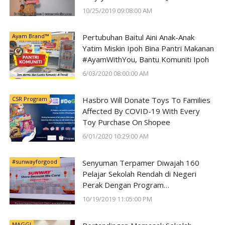
10/25/2019 09:08:00 AM
Ayam Brand™
Pertubuhan Baitul Aini Anak-Anak
Yatim Miskin Ipoh Bina Pantri Makanan
#AyamWithYou, Bantu Komuniti Ipoh
6/03/2020 08:00:00 AM
CSR Program
Hasbro Will Donate Toys To Families
Affected By COVID-19 With Every
Toy Purchase On Shopee
6/01/2020 10:29:00 AM
#sunwayforgood
Senyuman Terpamer Diwajah 160
Pelajar Sekolah Rendah di Negeri
Perak Dengan Program
#SunwayForGood Deepavali Cheer di
10/19/2019 11:05:00 PM
Lost World of Tambun oleh Sunway
Group
MAGGI