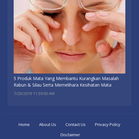
5 Produk Mata Yang Membantu Kurangkan Masalah
Rabun & Silau Serta Memelihara Kesihatan Mata
7/26/2019 11:39:00 AM
Home
About Us
Contact Us
Privacy Policy
Disclaimer