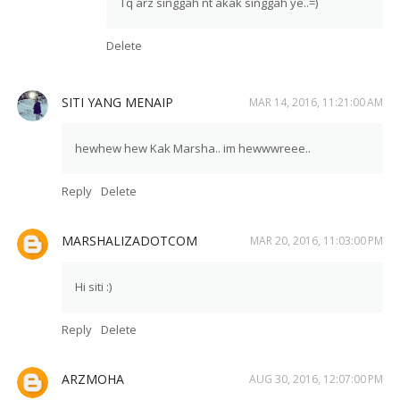
Tq arz singgah nt akak singgah ye..=)
Delete
SITI YANG MENAIP
MAR 14, 2016, 11:21:00 AM
hewhew hew Kak Marsha.. im hewwwreee..
Reply
Delete
MARSHALIZADOTCOM
MAR 20, 2016, 11:03:00 PM
Hi siti :)
Reply
Delete
ARZMOHA
AUG 30, 2016, 12:07:00 PM