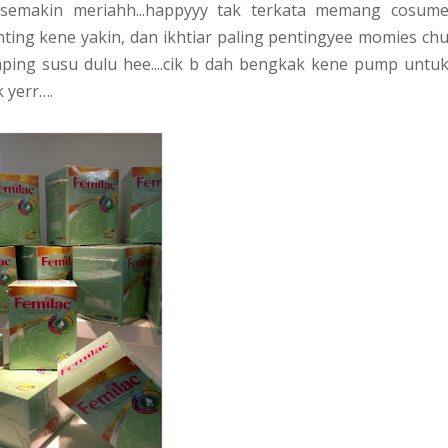
a semakin meriahh...happyyy tak terkata memang cosum
nting kene yakin, dan ikhtiar paling pentingyee momies ch
mping susu dulu hee....cik b dah bengkak kene pump untu
 yerr….