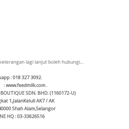
eterangan lagi lanjut boleh hubungi....
app : 018 327 3092.
 : www.feedmilk.com .
 BOUTIQUE SDN. BHD. (1160172-U)
at 1,JalanKeluli AK7 / AK
 40000
Shah Alam,Selangor
E HQ : 03-33626516