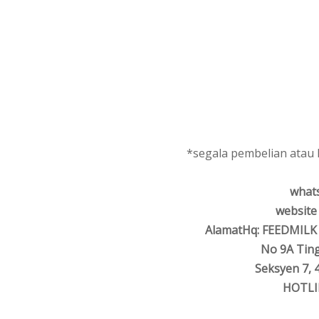
*segala pembelian atau k
whats
website
AlamatHq: FEEDMILK
No 9A Tingk
Seksyen 7,
HOTLIN