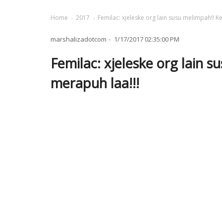
Home
2017
Femilac: xjeleske org lain susu melimpah!! K
marshalizadotcom
1/17/2017 02:35:00 PM
Femilac: xjeleske org lain 
merapuh laa!!!