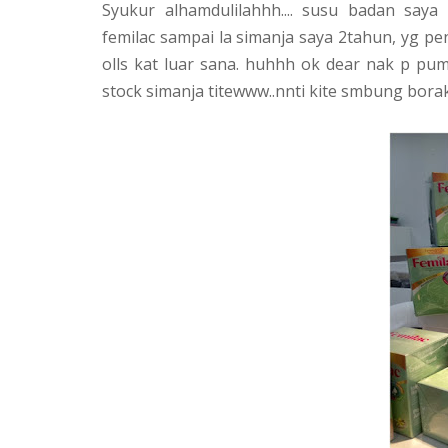
Syukur alhamdulilahhh.... susu badan say
femilac sampai la simanja saya 2tahun, yg pe
olls kat luar sana. huhhh ok dear nak p pu
stock simanja titewww..nnti kite smbung borak