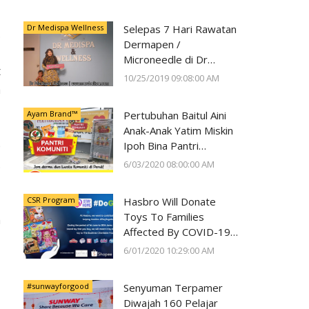
Kesihatan Mata
Dr Medispa Wellness
Selepas 7 Hari Rawatan
.
Dermapen /
,
Microneedle di Dr
t
Medispa Wellness
10/25/2019 09:08:00 AM
a
Berjaya Pudarkan Parut
Jerawat
Ayam Brand™
Pertubuhan Baitul Aini
Anak-Anak Yatim Miskin
p
Ipoh Bina Pantri
Makanan
.
6/03/2020 08:00:00 AM
#AyamWithYou, Bantu
Komuniti Ipoh
CSR Program
Hasbro Will Donate
Toys To Families
n
Affected By COVID-19
With Every Toy
6/01/2020 10:29:00 AM
Purchase On Shopee
#sunwayforgood
Senyuman Terpamer
Diwajah 160 Pelajar