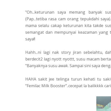
"Oh...keturunan saya memang banyak susu
(Pap...tetiba rasa cam orang tepukdahi saya)
mama selalu cakap keturunan kita takde susu
semangat dan mempunyai keazaman yang ti
saya!!
Hahh...ni lagi nak story jiran sebelahtu, d
berdecit2 lagi nyott nyottt, susu macam bert
"Banyaknya susu awak. Sampai sini saya dengar
HAHA sakit jee telinga turun kehati tu sa
“Femilac Milk Booster”..cecepat la balikkkk car