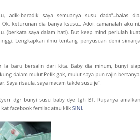
, adik-beradik saya semuanya susu dada"...balas dia
. Ok, keturunan dia banya ksusu... Adoi, camanalah aku ni
. (berkata saya dalam hati). But keep mind perlulah kua
nggi. Lengkapkan ilmu tentang penyusuan demi simanj
ah la baru bersalin dari kita. Baby dia minum, bunyi sia
akung dalam mulut.Pelik gak, mulut saya pun rajin bertanya
. Saya risaula, saya macam takde susu je".
kityerr dgr bunyi susu baby dye tgh BF. Rupanya amalka
i kat facebook femilac atau klik
SINI
.