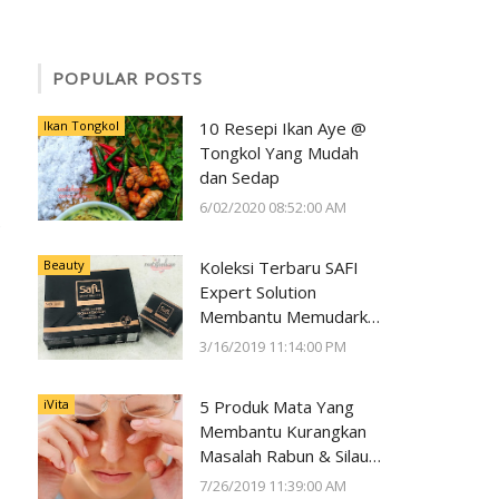
POPULAR POSTS
Ikan Tongkol
10 Resepi Ikan Aye @
Tongkol Yang Mudah
dan Sedap
6/02/2020 08:52:00 AM
Beauty
Koleksi Terbaru SAFI
Expert Solution
Membantu Memudarkan
Jeragat dalam 2 Minggu
3/16/2019 11:14:00 PM
iVita
5 Produk Mata Yang
Membantu Kurangkan
Masalah Rabun & Silau
Serta Memelihara
7/26/2019 11:39:00 AM