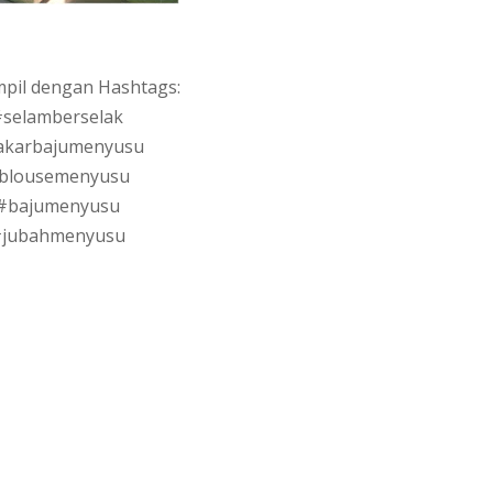
mpil dengan Hashtags:
selamberselak
akarbajumenyusu
blousemenyusu
#bajumenyusu
jubahmenyusu