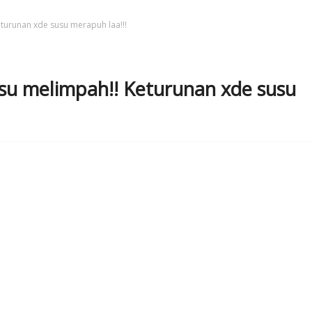
eturunan xde susu merapuh laa!!!
susu melimpah!! Keturunan xde susu