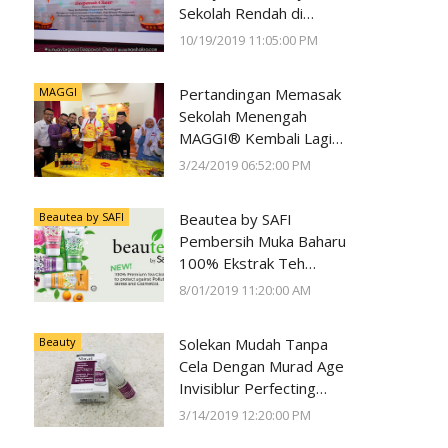
Sekolah Rendah di
Negeri Perak Dengan
10/19/2019 11:05:00 PM
Program
#SunwayForGood
MAGGI
Pertandingan Memasak
Deepavali Cheer di Lost
Sekolah Menengah
World of Tambun oleh
MAGGI® Kembali Lagi
Sunway Group
Kali Ke-23
3/24/2019 06:52:00 PM
Beautea by SAFI
Beautea by SAFI
Pembersih Muka Baharu
100% Ekstrak Teh
Premium
8/01/2019 11:20:00 AM
Beauty
Solekan Mudah Tanpa
Cela Dengan Murad Age
Invisiblur Perfecting
Shield Broad Spectrum
3/14/2019 12:20:00 PM