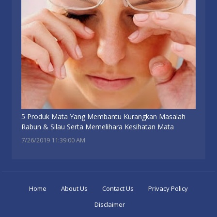
5 Produk Mata Yang Membantu Kurangkan Masalah
Rabun & Silau Serta Memelihara Kesihatan Mata
7/26/2019 11:39:00 AM
Home
About Us
Contact Us
Privacy Policy
Disclaimer