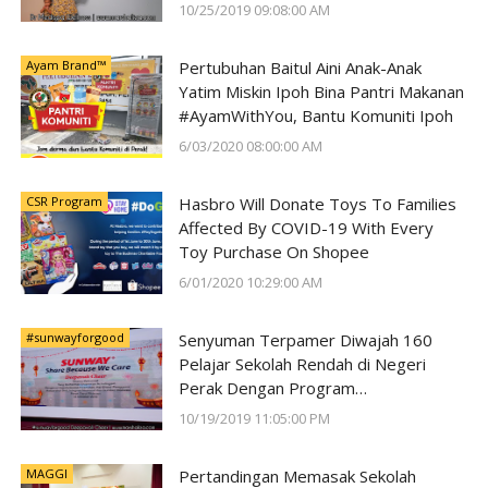
10/25/2019 09:08:00 AM
Ayam Brand™
Pertubuhan Baitul Aini Anak-Anak
Yatim Miskin Ipoh Bina Pantri Makanan
#AyamWithYou, Bantu Komuniti Ipoh
6/03/2020 08:00:00 AM
CSR Program
Hasbro Will Donate Toys To Families
Affected By COVID-19 With Every
Toy Purchase On Shopee
6/01/2020 10:29:00 AM
#sunwayforgood
Senyuman Terpamer Diwajah 160
Pelajar Sekolah Rendah di Negeri
Perak Dengan Program
#SunwayForGood Deepavali Cheer di
10/19/2019 11:05:00 PM
Lost World of Tambun oleh Sunway
Group
MAGGI
Pertandingan Memasak Sekolah