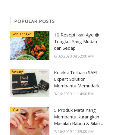
POPULAR POSTS
Ikan Tongkol
10 Resepi Ikan Aye @
Tongkol Yang Mudah
dan Sedap
6/02/2020 08:52:00 AM
Beauty
Koleksi Terbaru SAFI
Expert Solution
Membantu Memudarkan
Jeragat dalam 2 Minggu
3/16/2019 11:14:00 PM
iVita
5 Produk Mata Yang
Membantu Kurangkan
Masalah Rabun & Silau
Serta Memelihara
7/26/2019 11:39:00 AM