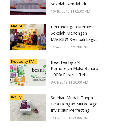
Sekolah Rendah di
Negeri Perak Dengan
10/19/2019 11:05:00 PM
Program
#SunwayForGood
MAGGI
Pertandingan Memasak
Deepavali Cheer di Lost
Sekolah Menengah
World of Tambun oleh
MAGGI® Kembali Lagi
Sunway Group
Kali Ke-23
3/24/2019 06:52:00 PM
Beautea by SAFI
Beautea by SAFI
Pembersih Muka Baharu
100% Ekstrak Teh
Premium
8/01/2019 11:20:00 AM
Beauty
Solekan Mudah Tanpa
Cela Dengan Murad Age
Invisiblur Perfecting
Shield Broad Spectrum
3/14/2019 12:20:00 PM