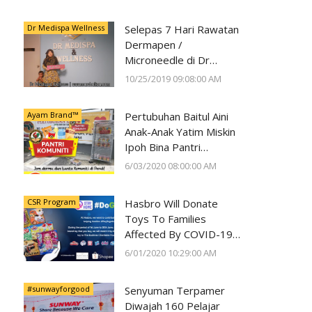
Kesihatan Mata
Dr Medispa Wellness
Selepas 7 Hari Rawatan
Dermapen /
Microneedle di Dr
Medispa Wellness
10/25/2019 09:08:00 AM
Berjaya Pudarkan Parut
Jerawat
Ayam Brand™
Pertubuhan Baitul Aini
Anak-Anak Yatim Miskin
Ipoh Bina Pantri
Makanan
6/03/2020 08:00:00 AM
#AyamWithYou, Bantu
Komuniti Ipoh
CSR Program
Hasbro Will Donate
Toys To Families
Affected By COVID-19
With Every Toy
6/01/2020 10:29:00 AM
Purchase On Shopee
#sunwayforgood
Senyuman Terpamer
Diwajah 160 Pelajar