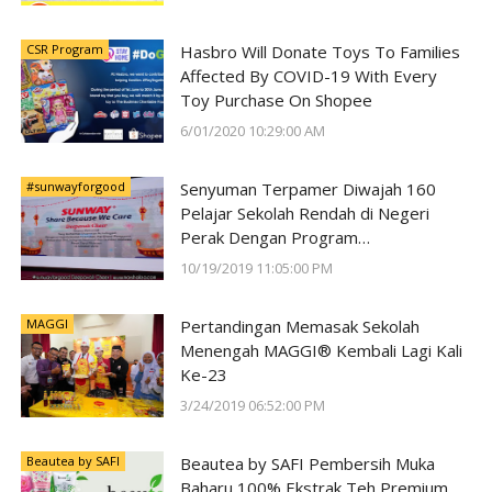
CSR Program
Hasbro Will Donate Toys To Families
Affected By COVID-19 With Every
Toy Purchase On Shopee
6/01/2020 10:29:00 AM
#sunwayforgood
Senyuman Terpamer Diwajah 160
Pelajar Sekolah Rendah di Negeri
Perak Dengan Program
#SunwayForGood Deepavali Cheer di
10/19/2019 11:05:00 PM
Lost World of Tambun oleh Sunway
Group
MAGGI
Pertandingan Memasak Sekolah
Menengah MAGGI® Kembali Lagi Kali
Ke-23
3/24/2019 06:52:00 PM
Beautea by SAFI
Beautea by SAFI Pembersih Muka
Baharu 100% Ekstrak Teh Premium