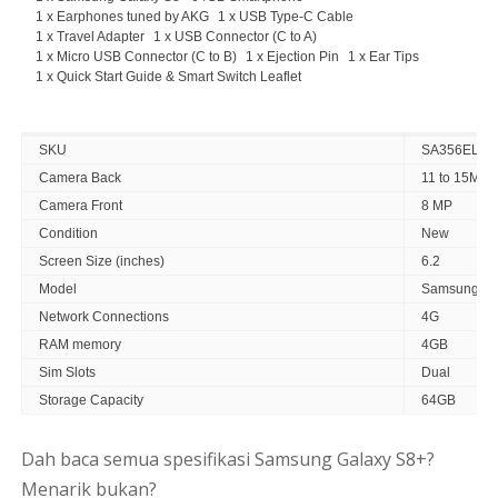
1 x Earphones tuned by AKG
1 x USB Type-C Cable
1 x Travel Adapter
1 x USB Connector (C to A)
1 x Micro USB Connector (C to B)
1 x Ejection Pin
1 x Ear Tips
1 x Quick Start Guide & Smart Switch Leaflet
SKU
SA356ELAA
Camera Back
11 to 15MP
Camera Front
8 MP
Condition
New
Screen Size (inches)
6.2
Model
Samsung Ga
Network Connections
4G
RAM memory
4GB
Sim Slots
Dual
Storage Capacity
64GB
Dah baca semua spesifikasi Samsung Galaxy S8+?
Menarik bukan?