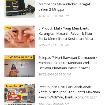
Membantu Memudarkan Jeragat
dalam 2 Minggu
3/16/2019 11:14:00 PM
iVita
5 Produk Mata Yang Membantu
Kurangkan Masalah Rabun & Silau
Serta Memelihara Kesihatan Mata
7/26/2019 11:39:00 AM
Dr Medispa Wellness
Selepas 7 Hari Rawatan Dermapen /
Microneedle di Dr Medispa Wellness
Berjaya Pudarkan Parut Jerawat
10/25/2019 09:08:00 AM
Ayam Brand™
Pertubuhan Baitul Aini Anak-Anak
Yatim Miskin Ipoh Bina Pantri Makanan
#AyamWithYou, Bantu Komuniti Ipoh
6/03/2020 08:00:00 AM