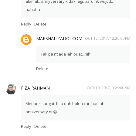
alamak, annyversary x dak lagi, baru nk wujud..
hahaha
Reply
Delete
MARSHALIZADOTCOM
OCT 12, 2017, 12:20:00 PM
Tak pa nt ada leh buat...hihi
Delete
FIZA RAHMAN
OCT 10, 2017, 9:29:00 AM
Menarik sangat. Kita dah boleh cari hadiah
anniversary ni 😁
Reply
Delete