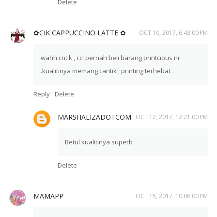
Delete
✿CIK CAPPUCCINO LATTE ✿
OCT 10, 2017, 6:43:00 PM
wahh cntik , ccl pernah beli barang printcious ni
.kualitinya memang cantik , printing terhebat
Reply
Delete
MARSHALIZADOTCOM
OCT 12, 2017, 12:21:00 PM
Betul kualitinya superb
Delete
MAMAPP
OCT 15, 2017, 10:06:00 PM