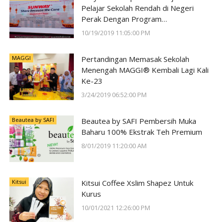
Pelajar Sekolah Rendah di Negeri
Perak Dengan Program
#SunwayForGood Deepavali Cheer di
10/19/2019 11:05:00 PM
Lost World of Tambun oleh Sunway
Group
MAGGI
Pertandingan Memasak Sekolah
Menengah MAGGI® Kembali Lagi Kali
Ke-23
3/24/2019 06:52:00 PM
Beautea by SAFI
Beautea by SAFI Pembersih Muka
Baharu 100% Ekstrak Teh Premium
8/01/2019 11:20:00 AM
Kitsui
Kitsui Coffee Xslim Shapez Untuk
Kurus
10/01/2021 12:26:00 PM