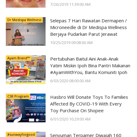
7/26/2019 11:39:00 AM
Dr Medispa Wellness
Selepas 7 Hari Rawatan Dermapen /
Microneedle di Dr Medispa Wellness
Berjaya Pudarkan Parut Jerawat
10/25/2019 09:08:00 AM
Ayam Brand™
Pertubuhan Baitul Aini Anak-Anak
Yatim Miskin Ipoh Bina Pantri Makanan
#AyamWithYou, Bantu Komuniti Ipoh
6/03/2020 08:00:00 AM
CSR Program
Hasbro Will Donate Toys To Families
Affected By COVID-19 With Every
Toy Purchase On Shopee
6/01/2020 10:29:00 AM
#sunwayforgood
Senyuman Terpamer Diwajah 160