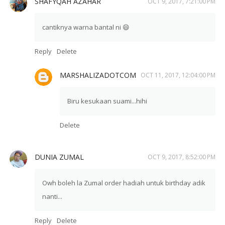
SHAFYQAH AZAHAR
OCT 9, 2017, 7:21:00 PM
cantiknya warna bantal ni 😄
Reply
Delete
MARSHALIZADOTCOM
OCT 11, 2017, 12:04:00 PM
Biru kesukaan suami...hihi
Delete
DUNIA ZUMAL
OCT 9, 2017, 8:52:00 PM
Owh boleh la Zumal order hadiah untuk birthday adik
nanti...
Reply
Delete