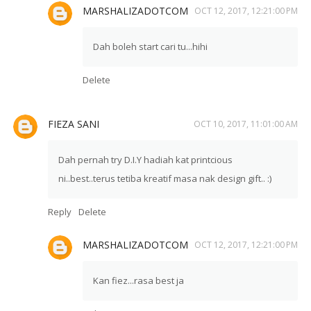
MARSHALIZADOTCOM
OCT 12, 2017, 12:21:00 PM
Dah boleh start cari tu...hihi
Delete
FIEZA SANI
OCT 10, 2017, 11:01:00 AM
Dah pernah try D.I.Y hadiah kat printcious
ni..best..terus tetiba kreatif masa nak design gift.. :)
Reply
Delete
MARSHALIZADOTCOM
OCT 12, 2017, 12:21:00 PM
Kan fiez...rasa best ja