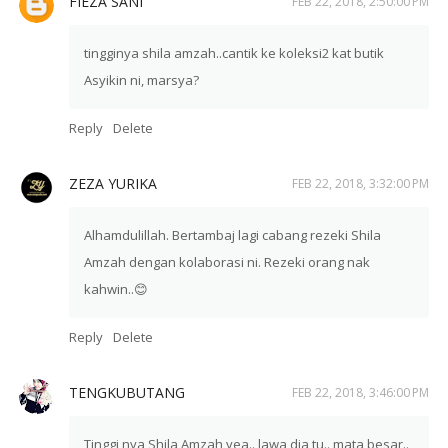
FIEZA SANI
FEB 22, 2018, 2:50:00 PM
tingginya shila amzah..cantik ke koleksi2 kat butik
Asyikin ni, marsya?
Reply
Delete
ZEZA YURIKA
FEB 22, 2018, 3:32:00 PM
Alhamdulillah. Bertambaj lagi cabang rezeki Shila
Amzah dengan kolaborasi ni. Rezeki orang nak
kahwin..😊
Reply
Delete
TENGKUBUTANG
FEB 22, 2018, 3:46:00 PM
Tinggi nya Shila Amzah yea.. lawa dia tu.. mata besar..