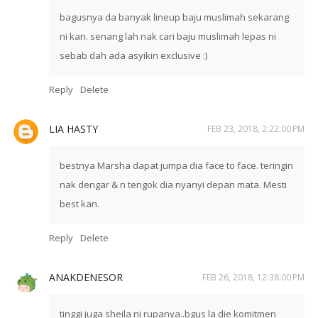
bagusnya da banyak lineup baju muslimah sekarang
ni kan. senang lah nak cari baju muslimah lepas ni
sebab dah ada asyikin exclusive :)
Reply
Delete
LIA HASTY
FEB 23, 2018, 2:22:00 PM
bestnya Marsha dapat jumpa dia face to face. teringin
nak dengar & n tengok dia nyanyi depan mata. Mesti
best kan.
Reply
Delete
ANAKDENESOR
FEB 26, 2018, 12:38:00 PM
tinggi juga sheila ni rupanya..bgus la die komitmen