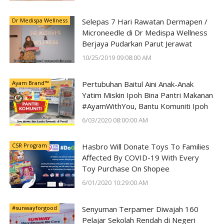
Dr Medispa Wellness
Selepas 7 Hari Rawatan Dermapen /
Microneedle di Dr Medispa Wellness
Berjaya Pudarkan Parut Jerawat
10/25/2019 09:08:00 AM
Ayam Brand™
Pertubuhan Baitul Aini Anak-Anak
Yatim Miskin Ipoh Bina Pantri Makanan
#AyamWithYou, Bantu Komuniti Ipoh
6/03/2020 08:00:00 AM
CSR Program
Hasbro Will Donate Toys To Families
Affected By COVID-19 With Every
Toy Purchase On Shopee
6/01/2020 10:29:00 AM
#sunwayforgood
Senyuman Terpamer Diwajah 160
Pelajar Sekolah Rendah di Negeri