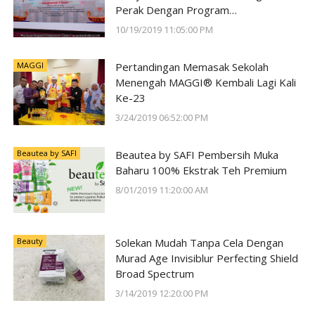
Perak Dengan Program
#SunwayForGood Deepavali Cheer di
10/19/2019 11:05:00 PM
Lost World of Tambun oleh Sunway
Group
MAGGI
Pertandingan Memasak Sekolah
Menengah MAGGI® Kembali Lagi Kali
Ke-23
3/24/2019 06:52:00 PM
Beautea by SAFI
Beautea by SAFI Pembersih Muka
Baharu 100% Ekstrak Teh Premium
8/01/2019 11:20:00 AM
Beauty
Solekan Mudah Tanpa Cela Dengan
Murad Age Invisiblur Perfecting Shield
Broad Spectrum
3/14/2019 12:20:00 PM