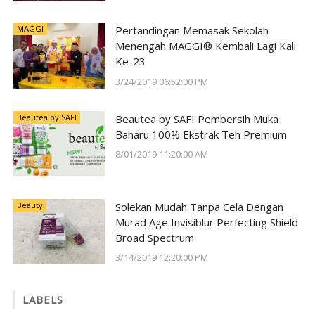
Lost World of Tambun oleh Sunway
Group
MAGGI
Pertandingan Memasak Sekolah
Menengah MAGGI® Kembali Lagi Kali
Ke-23
3/24/2019 06:52:00 PM
Beautea by SAFI
Beautea by SAFI Pembersih Muka
Baharu 100% Ekstrak Teh Premium
8/01/2019 11:20:00 AM
Beauty
Solekan Mudah Tanpa Cela Dengan
Murad Age Invisiblur Perfecting Shield
Broad Spectrum
3/14/2019 12:20:00 PM
LABELS