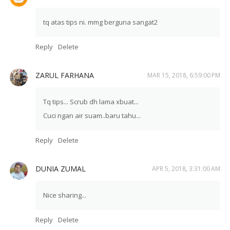
tq atas tips ni. mmg berguna sangat2
Reply
Delete
ZARUL FARHANA
MAR 15, 2018, 6:59:00 PM
Tq tips... Scrub dh lama xbuat...
Cuci ngan air suam..baru tahu...
Reply
Delete
DUNIA ZUMAL
APR 5, 2018, 3:31:00 AM
Nice sharing...
Reply
Delete