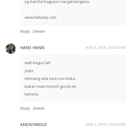
yg marsha bagi pun sangat berguna.
www.liahasty.com
Reply
Delete
HANS HANIS
MAR 4, 2018, 2:08:00 AM
wah bagus lah
yups
memang ada cara cuci muka
bukan main tonyoh gosok jer
hehehe
Reply
Delete
ANONYMOUS
MAR 4, 2018, 3:56:00 PM