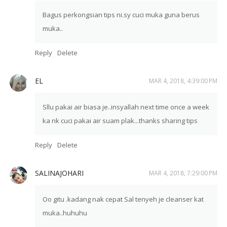
Bagus perkongsian tips ni.sy cuci muka guna berus
muka..
Reply
Delete
EL
MAR 4, 2018, 4:39:00 PM
Sllu pakai air biasa je..insyallah next time once a week
ka nk cuci pakai air suam plak...thanks sharing tips
Reply
Delete
SALINAJOHARI
MAR 4, 2018, 7:29:00 PM
Oo gitu .kadang nak cepat Sal tenyeh je cleanser kat
muka..huhuhu