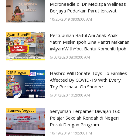
Microneedle di Dr Medispa Wellness
Berjaya Pudarkan Parut Jerawat
10/25/2019 09:08:00 AM
Ayam Brand™
Pertubuhan Baitul Aini Anak-Anak
Yatim Miskin Ipoh Bina Pantri Makanan
#AyamWithYou, Bantu Komuniti Ipoh
6/03/2020 08:00:00 AM
CSR Program
Hasbro Will Donate Toys To Families
Affected By COVID-19 With Every
Toy Purchase On Shopee
6/01/2020 10:29:00 AM
#sunwayforgood
Senyuman Terpamer Diwajah 160
Pelajar Sekolah Rendah di Negeri
Perak Dengan Program
#SunwayForGood Deepavali Cheer di
10/19/2019 11:05:00 PM