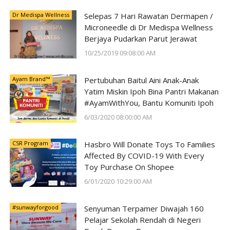
Dr Medispa Wellness
Selepas 7 Hari Rawatan Dermapen /
Microneedle di Dr Medispa Wellness
Berjaya Pudarkan Parut Jerawat
10/25/2019 09:08:00 AM
Ayam Brand™
Pertubuhan Baitul Aini Anak-Anak
Yatim Miskin Ipoh Bina Pantri Makanan
#AyamWithYou, Bantu Komuniti Ipoh
6/03/2020 08:00:00 AM
CSR Program
Hasbro Will Donate Toys To Families
Affected By COVID-19 With Every
Toy Purchase On Shopee
6/01/2020 10:29:00 AM
#sunwayforgood
Senyuman Terpamer Diwajah 160
Pelajar Sekolah Rendah di Negeri