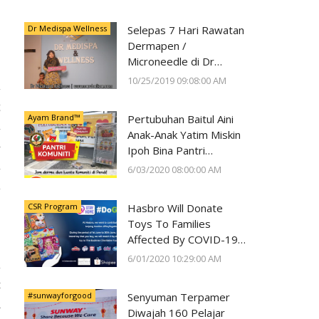
Kesihatan Mata
Dr Medispa Wellness
Selepas 7 Hari Rawatan
Dermapen /
Microneedle di Dr
Medispa Wellness
10/25/2019 09:08:00 AM
n
Berjaya Pudarkan Parut
g
Jerawat
Ayam Brand™
Pertubuhan Baitul Aini
i
Anak-Anak Yatim Miskin
-
Ipoh Bina Pantri
i
Makanan
6/03/2020 08:00:00 AM
#AyamWithYou, Bantu
n
Komuniti Ipoh
CSR Program
Hasbro Will Donate
Toys To Families
Affected By COVID-19
With Every Toy
6/01/2020 10:29:00 AM
n
Purchase On Shopee
t
#sunwayforgood
Senyuman Terpamer
a
Diwajah 160 Pelajar