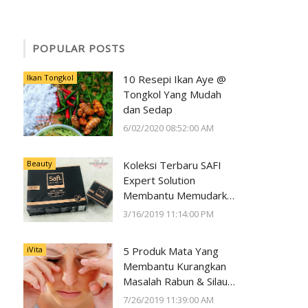
POPULAR POSTS
Ikan Tongkol
10 Resepi Ikan Aye @
Tongkol Yang Mudah
dan Sedap
6/02/2020 08:52:00 AM
Beauty
Koleksi Terbaru SAFI
Expert Solution
Membantu Memudarkan
Jeragat dalam 2 Minggu
3/16/2019 11:14:00 PM
iVita
5 Produk Mata Yang
Membantu Kurangkan
Masalah Rabun & Silau
Serta Memelihara
7/26/2019 11:39:00 AM