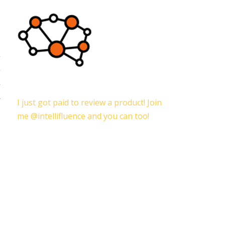
n
n
i
a
I just got paid to review a product! Join
me @intellifluence and you can too!