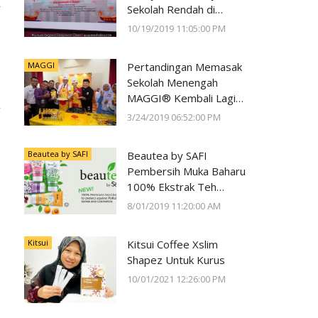
-
Sekolah Rendah di
Negeri Perak Dengan
10/19/2019 11:05:00 PM
Program
#SunwayForGood
MAGGI
Pertandingan Memasak
Deepavali Cheer di Lost
Sekolah Menengah
World of Tambun oleh
MAGGI® Kembali Lagi
Sunway Group
h
Kali Ke-23
3/24/2019 06:52:00 PM
Beautea by SAFI
Beautea by SAFI
Pembersih Muka Baharu
100% Ekstrak Teh
Premium
8/01/2019 11:20:00 AM
Kitsui
Kitsui Coffee Xslim
Shapez Untuk Kurus
10/01/2021 12:26:00 PM