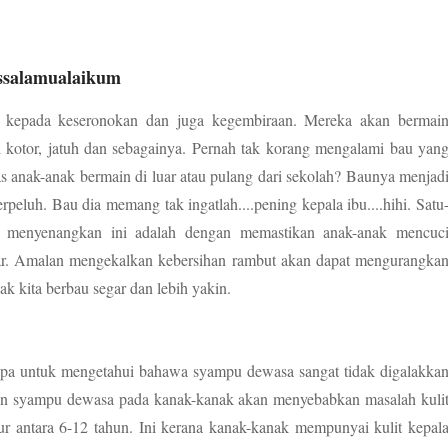
ssalamualaikum
ka kepada keseronokan dan juga kegembiraan. Mereka akan bermai
i kotor, jatuh dan sebagainya. Pernah tak korang mengalami bau yan
as anak-anak bermain di luar atau pulang dari sekolah? Baunya menjad
rpeluh. Bau dia memang tak ingatlah....pening kepala ibu....hihi. Satu
k menyenangkan ini adalah dengan memastikan anak-anak mencuc
uar. Amalan mengekalkan kebersihan rambut akan dapat mengurangka
nak kita berbau segar dan lebih yakin.
apa untuk mengetahui bahawa syampu dewasa sangat tidak digalakka
an syampu dewasa pada kanak-kanak akan menyebabkan masalah kuli
r antara 6-12 tahun. Ini kerana kanak-kanak mempunyai kulit kepal