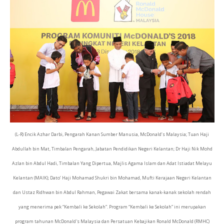
(L-R) Encik Azhar Darbi, Pengarah Kanan Sumber Manusia, McDonald’s Malaysia; Tuan Haji
Abdullah bin Mat, Timbalan Pengarah, Jabatan Pendidikan Negeri Kelantan; Dr Haji Nik Mohd
Azlan bin Abdul Hadi, Timbalan Yang Dipertua, Majlis Agama Islam dan Adat Istiadat Melayu
Kelantan (MAIK); Dato’ Haji Mohamad Shukri bin Mohamad, Mufti Kerajaan Negeri Kelantan
dan Ustaz Ridhwan bin Abdul Rahman, Pegawai Zakat bersama kanak-kanak sekolah rendah
yang menerima pek “Kembali ke Sekolah”. Program “Kembali ke Sekolah” ini merupakan
program tahunan McDonald's Malaysia dan Persatuan Kebajikan Ronald McDonald (RMHC)