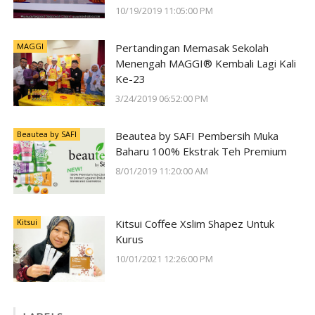
#SunwayForGood Deepavali Cheer di
10/19/2019 11:05:00 PM
Lost World of Tambun oleh Sunway
Group
MAGGI
Pertandingan Memasak Sekolah
Menengah MAGGI® Kembali Lagi Kali
Ke-23
3/24/2019 06:52:00 PM
Beautea by SAFI
Beautea by SAFI Pembersih Muka
Baharu 100% Ekstrak Teh Premium
8/01/2019 11:20:00 AM
Kitsui
Kitsui Coffee Xslim Shapez Untuk
Kurus
10/01/2021 12:26:00 PM