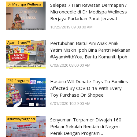
Dr Medispa Wellness
Selepas 7 Hari Rawatan Dermapen /
Microneedle di Dr Medispa Wellness
Berjaya Pudarkan Parut Jerawat
10/25/2019 09:08:00 AM
Ayam Brand™
Pertubuhan Baitul Aini Anak-Anak
Yatim Miskin Ipoh Bina Pantri Makanan
#AyamWithYou, Bantu Komuniti Ipoh
6/03/2020 08:00:00 AM
CSR Program
Hasbro Will Donate Toys To Families
Affected By COVID-19 With Every
Toy Purchase On Shopee
6/01/2020 10:29:00 AM
#sunwayforgood
Senyuman Terpamer Diwajah 160
Pelajar Sekolah Rendah di Negeri
Perak Dengan Program