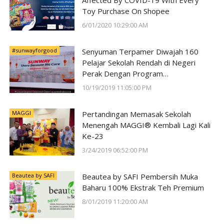
Affected By COVID-19 With Every
Toy Purchase On Shopee
6/01/2020 10:29:00 AM
#sunwayforgood
Senyuman Terpamer Diwajah 160
Pelajar Sekolah Rendah di Negeri
Perak Dengan Program
#SunwayForGood Deepavali Cheer di
10/19/2019 11:05:00 PM
Lost World of Tambun oleh Sunway
Group
MAGGI
Pertandingan Memasak Sekolah
Menengah MAGGI® Kembali Lagi Kali
Ke-23
3/24/2019 06:52:00 PM
Beautea by SAFI
Beautea by SAFI Pembersih Muka
Baharu 100% Ekstrak Teh Premium
8/01/2019 11:20:00 AM