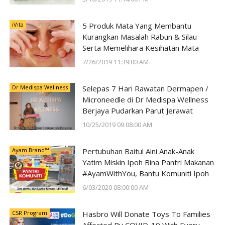
iVita
5 Produk Mata Yang Membantu
Kurangkan Masalah Rabun & Silau
Serta Memelihara Kesihatan Mata
7/26/2019 11:39:00 AM
Dr Medispa Wellness
Selepas 7 Hari Rawatan Dermapen /
Microneedle di Dr Medispa Wellness
Berjaya Pudarkan Parut Jerawat
10/25/2019 09:08:00 AM
Ayam Brand™
Pertubuhan Baitul Aini Anak-Anak
Yatim Miskin Ipoh Bina Pantri Makanan
#AyamWithYou, Bantu Komuniti Ipoh
6/03/2020 08:00:00 AM
CSR Program
Hasbro Will Donate Toys To Families