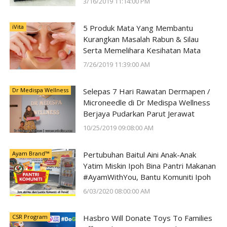
3/16/2019 11:14:00 PM
iVita
5 Produk Mata Yang Membantu
Kurangkan Masalah Rabun & Silau
Serta Memelihara Kesihatan Mata
7/26/2019 11:39:00 AM
Dr Medispa Wellness
Selepas 7 Hari Rawatan Dermapen /
Microneedle di Dr Medispa Wellness
Berjaya Pudarkan Parut Jerawat
10/25/2019 09:08:00 AM
Ayam Brand™
Pertubuhan Baitul Aini Anak-Anak
Yatim Miskin Ipoh Bina Pantri Makanan
#AyamWithYou, Bantu Komuniti Ipoh
6/03/2020 08:00:00 AM
CSR Program
Hasbro Will Donate Toys To Families