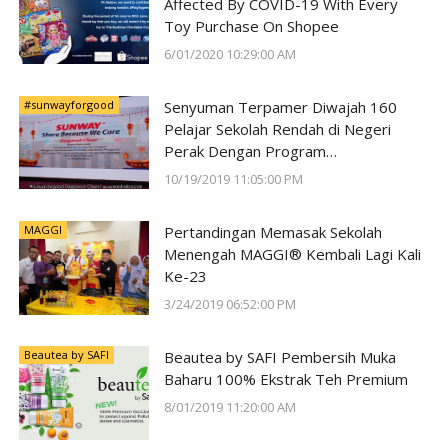
Affected By COVID-19 With Every
Toy Purchase On Shopee
6/01/2020 10:29:00 AM
#sunwayforgood
Senyuman Terpamer Diwajah 160
Pelajar Sekolah Rendah di Negeri
Perak Dengan Program
#SunwayForGood Deepavali Cheer di
10/19/2019 11:05:00 PM
Lost World of Tambun oleh Sunway
Group
MAGGI
Pertandingan Memasak Sekolah
Menengah MAGGI® Kembali Lagi Kali
Ke-23
3/24/2019 06:52:00 PM
Beautea by SAFI
Beautea by SAFI Pembersih Muka
Baharu 100% Ekstrak Teh Premium
8/01/2019 11:20:00 AM