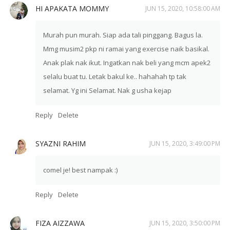
HI APAKATA MOMMY
JUN 15, 2020, 10:58:00 AM
Murah pun murah. Siap ada tali pinggang. Bagus la.
Mmg musim2 pkp ni ramai yang exercise naik basikal.
Anak plak nak ikut. Ingatkan nak beli yang mcm apek2
selalu buat tu. Letak bakul ke.. hahahah tp tak
selamat. Yg ini Selamat. Nak g usha kejap
Reply
Delete
SYAZNI RAHIM
JUN 15, 2020, 3:49:00 PM
comel je! best nampak :)
Reply
Delete
FIZA AIZZAWA
JUN 15, 2020, 3:50:00 PM