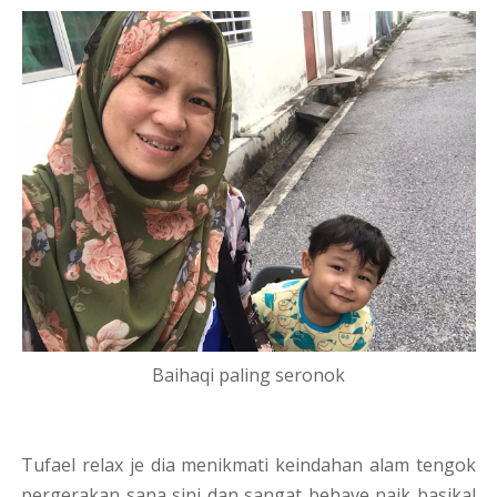
Baihaqi paling seronok
Tufael relax je dia menikmati keindahan alam tengok
pergerakan sana sini dan sangat behave naik basikal