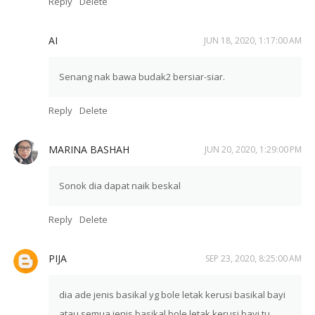
Reply
Delete
AI
JUN 18, 2020, 1:17:00 AM
Senang nak bawa budak2 bersiar-siar.
Reply
Delete
MARINA BASHAH
JUN 20, 2020, 1:29:00 PM
Sonok dia dapat naik beskal
Reply
Delete
PIJA
SEP 23, 2020, 8:25:00 AM
dia ade jenis basikal yg bole letak kerusi basikal bayi
atau semua jenis basikal bole letak kerusi bayi tu