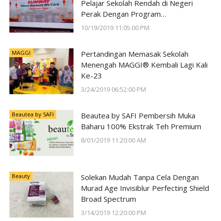
Pelajar Sekolah Rendah di Negeri
Perak Dengan Program
#SunwayForGood Deepavali Cheer di
10/19/2019 11:05:00 PM
Lost World of Tambun oleh Sunway
Group
MAGGI
Pertandingan Memasak Sekolah
Menengah MAGGI® Kembali Lagi Kali
Ke-23
3/24/2019 06:52:00 PM
Beautea by SAFI
Beautea by SAFI Pembersih Muka
Baharu 100% Ekstrak Teh Premium
8/01/2019 11:20:00 AM
Beauty
Solekan Mudah Tanpa Cela Dengan
Murad Age Invisiblur Perfecting Shield
Broad Spectrum
3/14/2019 12:20:00 PM