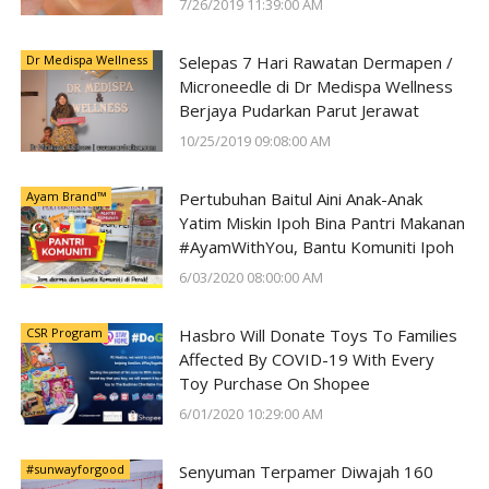
7/26/2019 11:39:00 AM
Dr Medispa Wellness
Selepas 7 Hari Rawatan Dermapen /
Microneedle di Dr Medispa Wellness
Berjaya Pudarkan Parut Jerawat
10/25/2019 09:08:00 AM
Ayam Brand™
Pertubuhan Baitul Aini Anak-Anak
Yatim Miskin Ipoh Bina Pantri Makanan
#AyamWithYou, Bantu Komuniti Ipoh
6/03/2020 08:00:00 AM
CSR Program
Hasbro Will Donate Toys To Families
Affected By COVID-19 With Every
Toy Purchase On Shopee
6/01/2020 10:29:00 AM
#sunwayforgood
Senyuman Terpamer Diwajah 160