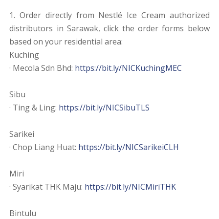
1. Order directly from Nestlé Ice Cream authorized
distributors in Sarawak, click the order forms below
based on your residential area:
Kuching
· Mecola Sdn Bhd:
https://bit.ly/NICKuchingMEC
Sibu
· Ting & Ling:
https://bit.ly/NICSibuTLS
Sarikei
· Chop Liang Huat:
https://bit.ly/NICSarikeiCLH
Miri
· Syarikat THK Maju:
https://bit.ly/NICMiriTHK
Bintulu