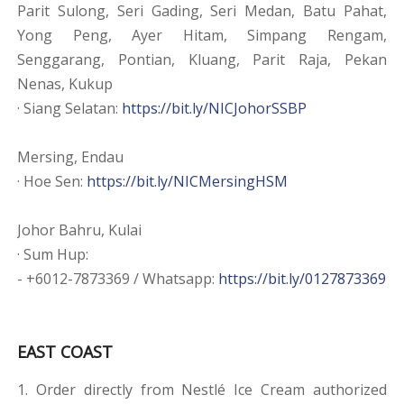
Parit Sulong, Seri Gading, Seri Medan, Batu Pahat,
Yong Peng, Ayer Hitam, Simpang Rengam,
Senggarang, Pontian, Kluang, Parit Raja, Pekan
Nenas, Kukup
· Siang Selatan:
https://bit.ly/NICJohorSSBP
Mersing, Endau
· Hoe Sen:
https://bit.ly/NICMersingHSM
Johor Bahru, Kulai
· Sum Hup:
- +6012-7873369 / Whatsapp:
https://bit.ly/0127873369
EAST COAST
1. Order directly from Nestlé Ice Cream authorized