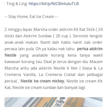
· Ting & Ling:
https://bit.ly/NICBintuluTLB
-- Stay Home, Eat Ice Cream --
2 minggu lepas Marsha order aiskrim Kit Kat Stick ( 24
stick) dan Aiskrim Sundae ( 20 cup ). Seronok tengok
anak-anak makan. Nanti dah habis nanti nak order
perasa lain pula. Oh ya kalau nak tahu
perisa aiskrim
Nestle
yang available korang kena tanya wakil
kawasan korang tau. Deal je terus dengan dia. Macam
Marsha aritu ada aiskrim Nestle 6 liter ( biasa & La
Cremeria Vanilla, La Cremeria Coklat dan pelbagai
perisa) ,
Nestle ice cream mickey
, Nestle ice cream Kit
Kat, Nestle ice cream sundae dan banyak lagi.