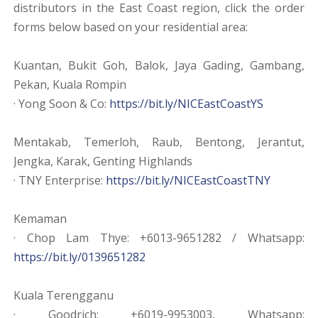
distributors in the East Coast region, click the order
forms below based on your residential area:
Kuantan, Bukit Goh, Balok, Jaya Gading, Gambang,
Pekan, Kuala Rompin
· Yong Soon & Co:
https://bit.ly/NICEastCoastYS
Mentakab, Temerloh, Raub, Bentong, Jerantut,
Jengka, Karak, Genting Highlands
· TNY Enterprise:
https://bit.ly/NICEastCoastTNY
Kemaman
· Chop Lam Thye: +6013-9651282 / Whatsapp:
https://bit.ly/0139651282
Kuala Terengganu
· Goodrich: +6019-9953003, Whatsapp: