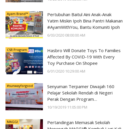
Ayam Brand™
Pertubuhan Baitul Aini Anak-Anak
Yatim Miskin Ipoh Bina Pantri Makanan
#AyamWithYou, Bantu Komuniti Ipoh
6/03/2020 08:00:00 AM
CSR Program
Hasbro Will Donate Toys To Families
Affected By COVID-19 With Every
Toy Purchase On Shopee
6/01/2020 10:29:00 AM
#sunwayforgood
Senyuman Terpamer Diwajah 160
Pelajar Sekolah Rendah di Negeri
Perak Dengan Program
#SunwayForGood Deepavali Cheer di
10/19/2019 11:05:00 PM
Lost World of Tambun oleh Sunway
Group
MAGGI
Pertandingan Memasak Sekolah
Menengah MAGGI® Kembali Lagi Kali