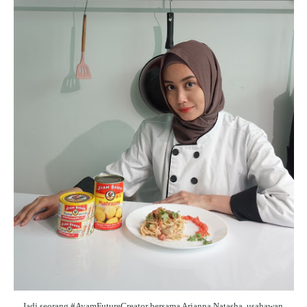
Jadi seorang #AyamFutureCreator bersama Arianna Natasha, usahawan 