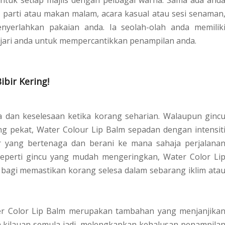
ntuk setiap majlis dengan pelbagai warna. Sama ada and
a, parti atau makan malam, acara kasual atau sesi senaman
erlahkan pakaian anda. Ia seolah-olah anda memilik
 jari anda untuk mempercantikkan penampilan anda.
bir Kering!
a dan keselesaan ketika korang seharian. Walaupun ginc
g pekat, Water Colour Lip Balm sepadan dengan intensit
 yang bertenaga dan berani ke mana sahaja perjalana
seperti gincu yang mudah mengeringkan, Water Color Li
bagi memastikan korang selesa dalam sebarang iklim ata
r Color Lip Balm merupakan tambahan yang menjanjika
n kilauan semula jadi, melengkapkan kehalusan penampila