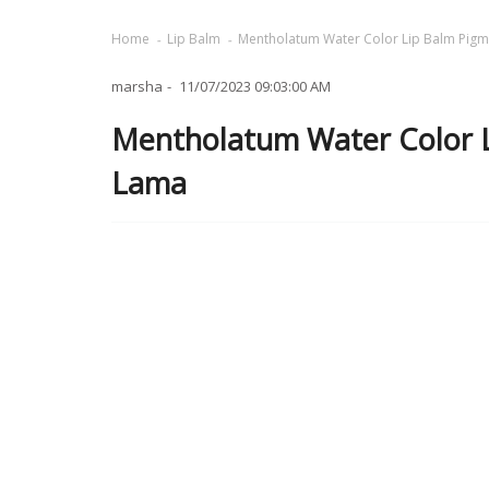
Home
Lip Balm
Mentholatum Water Color Lip Balm Pig
marsha
11/07/2023 09:03:00 AM
Mentholatum Water Color 
Lama