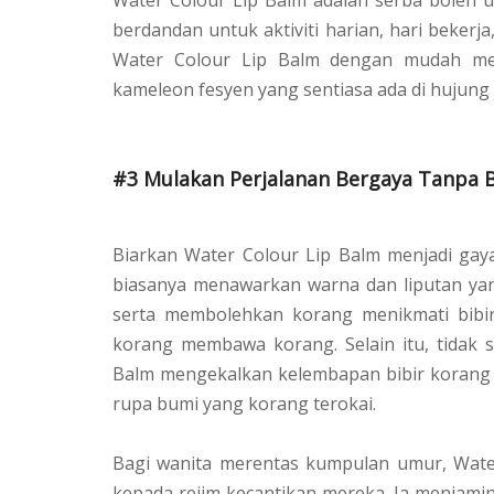
Water Colour Lip Balm adalah serba boleh u
berdandan untuk aktiviti harian, hari bekerj
Water Colour Lip Balm dengan mudah meny
kameleon fesyen yang sentiasa ada di hujung
#3 Mulakan Perjalanan Bergaya Tanpa Bi
Biarkan Water Colour Lip Balm menjadi gay
biasanya menawarkan warna dan liputan yan
serta membolehkan korang menikmati bibir
korang membawa korang. Selain itu, tidak 
Balm mengekalkan kelembapan bibir korang 
rupa bumi yang korang terokai.
Bagi wanita merentas kumpulan umur, Wate
kepada rejim kecantikan mereka. Ia menjami