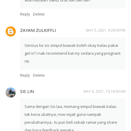
ada masalah sakit2 urat dan lain lain
Reply
Delete
ZAYANI ZULKIFFLI
MAY 5, 2021, 4:39:00 PM
Serious ke sis simpul biawak boleh okay kalau pakai
gel ni? I nak recommend kat my sedara yang pregnant
nti.
Reply
Delete
SIS LIN
MAY 6, 2021, 10:18:00 AM
Sama dengan Sis laa, memang simpul biawak kalau
tak kena ubatnya, now sejak guna nampak
perubahannya.. tu pun beli sebab ramai yang share
dan baca feedback mereka..