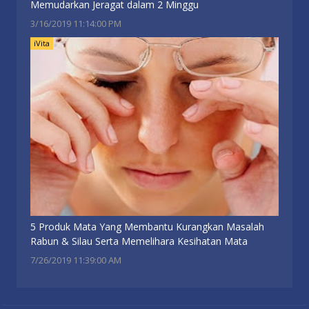
Memudarkan Jeragat dalam 2 Minggu
3/16/2019 11:14:00 PM
iVita
5 Produk Mata Yang Membantu Kurangkan Masalah
Rabun & Silau Serta Memelihara Kesihatan Mata
7/26/2019 11:39:00 AM