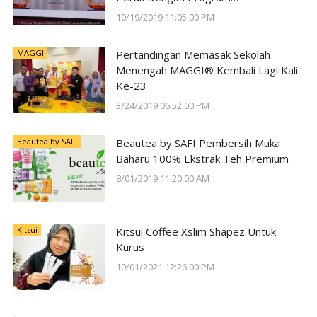
#SunwayForGood Deepavali Cheer di
10/19/2019 11:05:00 PM
Lost World of Tambun oleh Sunway
Group
MAGGI
Pertandingan Memasak Sekolah
Menengah MAGGI® Kembali Lagi Kali
Ke-23
3/24/2019 06:52:00 PM
Beautea by SAFI
Beautea by SAFI Pembersih Muka
Baharu 100% Ekstrak Teh Premium
8/01/2019 11:20:00 AM
Kitsui
Kitsui Coffee Xslim Shapez Untuk
Kurus
10/01/2021 12:26:00 PM