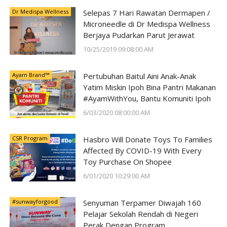
Dr Medispa Wellness
Selepas 7 Hari Rawatan Dermapen /
Microneedle di Dr Medispa Wellness
Berjaya Pudarkan Parut Jerawat
10/25/2019 09:08:00 AM
Ayam Brand™
Pertubuhan Baitul Aini Anak-Anak
Yatim Miskin Ipoh Bina Pantri Makanan
#AyamWithYou, Bantu Komuniti Ipoh
6/03/2020 08:00:00 AM
CSR Program
Hasbro Will Donate Toys To Families
Affected By COVID-19 With Every
Toy Purchase On Shopee
6/01/2020 10:29:00 AM
#sunwayforgood
Senyuman Terpamer Diwajah 160
Pelajar Sekolah Rendah di Negeri
Perak Dengan Program